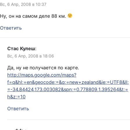
Вс, 6 Апр, 2008 в 10:37
Ну, он на самом деле 88 км.
Ответить
Стас Кулеш
:
Вс, 6 Апр, 2008 в 18:06
Да, ну не получается по карте.
http://maps.google.com/maps?
f=q&hl;=en&geocode;=&q;=new+zealand&ie;=UTF8&ll;
=-34.84424,173.003082&spn;=0.778809,1.395264&t;=
h&z;=10
Ответить