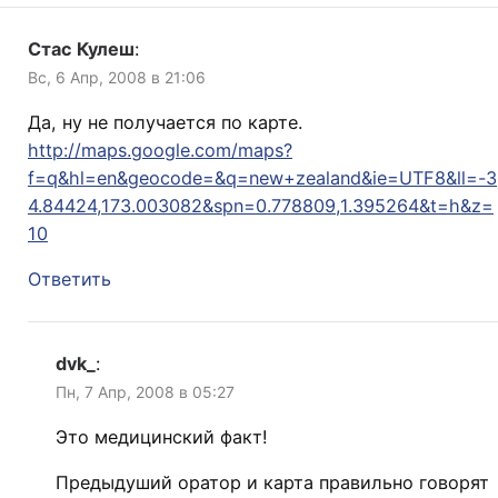
Стас Кулеш
:
Вс, 6 Апр, 2008 в 21:06
Да, ну не получается по карте.
http://maps.google.com/maps?
f=q&hl=en&geocode=&q=new+zealand&ie=UTF8&ll=-3
4.84424,173.003082&spn=0.778809,1.395264&t=h&z=
10
Ответить
dvk_
:
Пн, 7 Апр, 2008 в 05:27
Этo медицинский факт!
Предыдуший оратор и карта правильно говорят