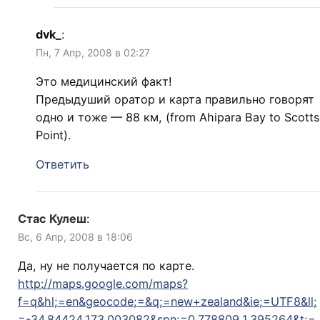
dvk_
:
Пн, 7 Апр, 2008 в 02:27
Этo медицинский факт!
Предыдуший оратор и карта правильно говорят
одно и тоже — 88 км, (from Ahipara Bay to Scotts
Point).
Ответить
Стас Кулеш
:
Вс, 6 Апр, 2008 в 18:06
Да, ну не получается по карте.
http://maps.google.com/maps?
f=q&hl;=en&geocode;=&q;=new+zealand&ie;=UTF8&ll;
=-34.84424,173.003082&spn;=0.778809,1.395264&t;=