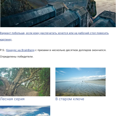
Вариант побольше, если кому распечатать хочется или на рабочий стол повесить
картинку
.
P.S.:
Конкурс на BrainBang
с призами в несколько десятков долларов окончился.
Определены победители.
Лесная серия
В старом ключе