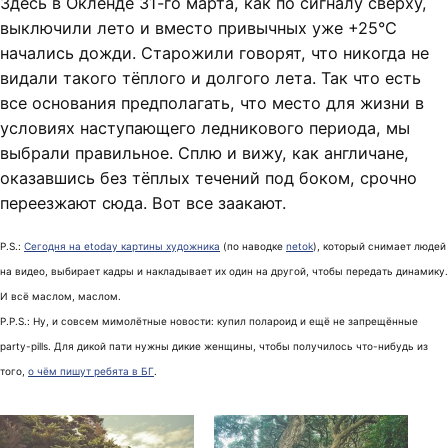
Здесь в Окленде 31-го марта, как по сигналу сверху,
выключили лето и вместо привычных уже +25°C
начались дожди. Старожили говорят, что никогда не
видали такого тёплого и долгого лета. Так что есть
все основания предполагать, что место для жизни в
условиях наступающего ледникового периода, мы
выбрали правильное. Сплю и вижу, как англичане,
оказавшись без тёплых течений под боком, срочно
переезжают сюда. Вот все заакают.
P.S.:
Сегодня на etoday картины художника
(по наводке
netok
), который снимает людей
на видео, выбирает кадры и накладывает их один на другой, чтобы передать динамику.
И всё маслом, маслом.
P.P.S.: Ну, и совсем мимолётные новости: купил полароид и ещё не запрещённые
party-pills. Для дикой пати нужны дикие женщины, чтобы получилось что-нибудь из
того,
о чём пишут ребята в БГ
.