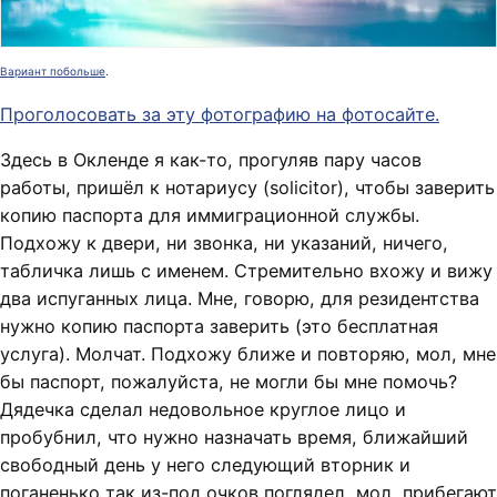
Вариант побольше
.
Проголосовать за эту фотографию на фотосайте.
Здесь в Окленде я как-то, прогуляв пару часов
работы, пришёл к нотариусу (solicitor), чтобы заверить
копию паспорта для иммиграционной службы.
Подхожу к двери, ни звонка, ни указаний, ничего,
табличка лишь с именем. Стремительно вхожу и вижу
два испуганных лица. Мне, говорю, для резидентства
нужно копию паспорта заверить (это бесплатная
услуга). Молчат. Подхожу ближе и повторяю, мол, мне
бы паспорт, пожалуйста, не могли бы мне помочь?
Дядечка сделал недовольное круглое лицо и
пробубнил, что нужно назначать время, ближайший
свободный день у него следующий вторник и
поганенько так из-под очков поглядел, мол, прибегают