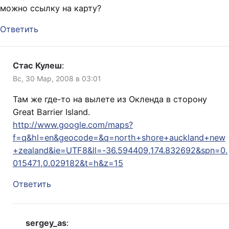
можно ссылку на карту?
Ответить
Стас Кулеш
:
Вс, 30 Мар, 2008 в 03:01
Там же где-то на вылете из Окленда в сторону
Great Barrier Island.
http://www.google.com/maps?
f=q&hl=en&geocode=&q=north+shore+auckland+new
+zealand&ie=UTF8&ll=-36.594409,174.832692&spn=0.
015471,0.029182&t=h&z=15
Ответить
sergey_as
: