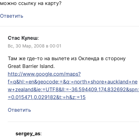
можно ссылку на карту?
Ответить
Стас Кулеш
:
Вс, 30 Мар, 2008 в 00:01
Там же где-то на вылете из Окленда в сторону
Great Barrier Island.
http://www.google.com/maps?
f=q&hl;=en&geocode;=&q;=north+shore+auckland+ne
w+zealand&ie;=UTF8&ll;=-36.594409,174.832692&spn;
=0.015471,0.029182&t;=h&z;=15
Ответить
sergey_as
: