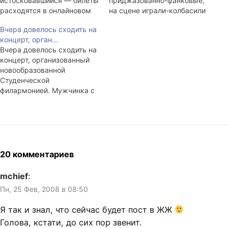
истосковавшийся — билеты
приджазованно-фанковые,
расходятся в онлайновом
на сцене играли-колбасили
магазине за день, а то и за
старьё. Может быть мы и
Вчера довелось сходить на
несколько минут, как было
правда растём.
концерт, орган…
в случае с Linkin Park'ом.
Подключили две
Вчера довелось сходить на
Кажется, в сентябре мы
электрики, две примочки, и
концерт, организованный
приобрели билеты на
поехали. Часа два до
новообразованной
февральский концерт
концерта порепетировали и
Студенческой
Chemical Brothers. Действо
пойехали! После,
филармонией. Мужчинка с
началось с опозданием в
традиционная пьянка-
длинными волосами и
час (вот никогда…
гулянка. Возраст
тихим и противным
распивавших колебался от
голосом подчеркнул, что
17 до 34. Было весело и
такому статусу следует
многолюдно.…
добавить антураж. Поэтому
почти почле каждой его
20 комментариев
фразы мы обречённо
хлопали. Мы смотрели на
mchief
:
группу "Все эти самые".
Пн, 25 Фев, 2008 в 08:50
Грустное зрелище.
Взрослые люди. С
Я так и знал, что сейчас будет пост в ЖЖ
манерными стихами на
Голова, кстати, до сих пор звенит.
языке,…