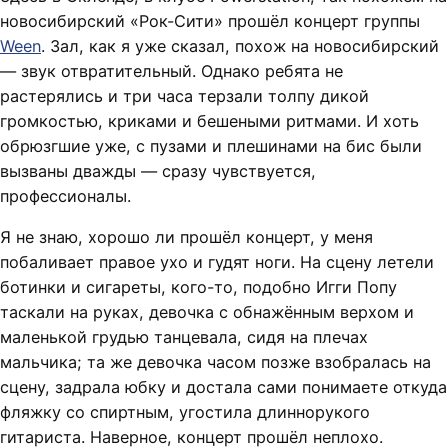
новосибирский «Рок-Сити» прошёл концерт группы
Ween
. Зал, как я уже сказал, похож на новосибирский
— звук отвратительный. Однако ребята не
растерялись и три часа терзали толпу дикой
громкостью, криками и бешеными ритмами. И хоть
обрюзгшие уже, с пузами и плешинами на бис были
вызваны дважды — сразу чувствуется,
профессионалы.
Я не знаю, хорошо ли прошёл концерт, у меня
побаливает правое ухо и гудят ноги. На сцену летели
ботинки и сигареты, кого-то, подобно Игги Попу
таскали на руках, девочка с обнажённым верхом и
маленькой грудью танцевала, сидя на плечах
мальчика; та же девочка часом позже взобралась на
сцену, задрала юбку и достала сами понимаете откуда
фляжку со спиртным, угостила длиннорукого
гитариста. Наверное, концерт прошёл неплохо.