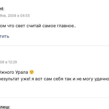
nt
:
 Янв, 2008 в 04:55
том что свет считай самое главное..
тить
008 в 12:29
Южного Урала
езультат уже! я вот сам себя так и не могу удачн
улеш
: