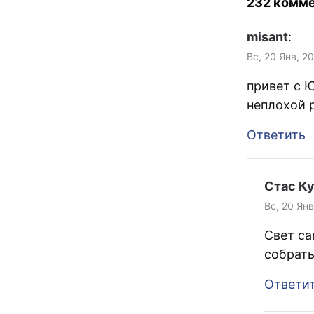
232 комм
misant
:
Вс, 20 Янв, 2
привет с 
неплохой р
Ответить
Стас К
Вс, 20 Янв
Свет са
собрать
Ответи