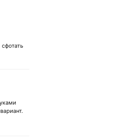
о сфотать
руками
вариант.