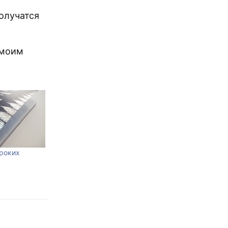
олучатся
 моим
роких