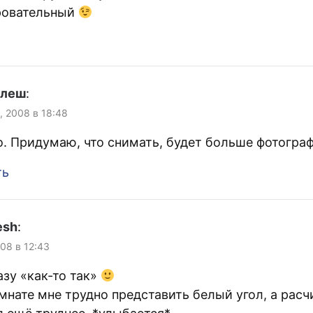
ровательный
улеш
:
, 2008 в 18:48
. Придумаю, что снимать, будет больше фотограф
ть
esh
:
008 в 12:43
зу «как-то так»
омнате мне трудно представить белый угол, а рас