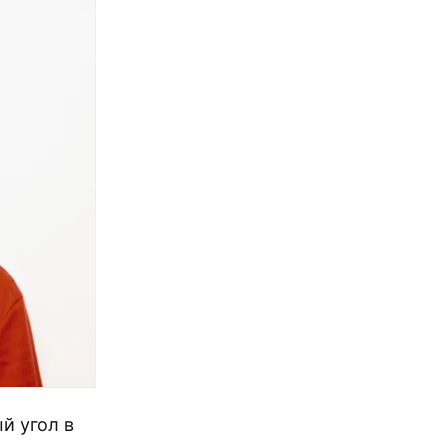
й угол в