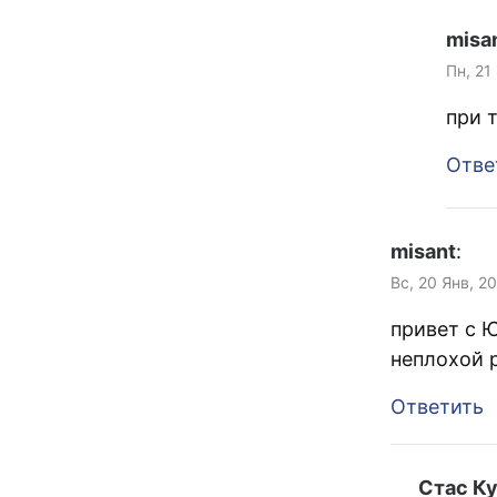
misa
Пн, 21
при 
Отве
misant
:
Вс, 20 Янв, 2
привет с 
неплохой р
Ответить
Стас К