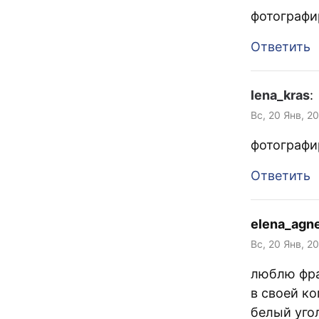
фотографи
Ответить
lena_kras
:
Вс, 20 Янв, 2
фотографи
Ответить
elena_agn
Вс, 20 Янв, 2
люблю фра
в своей к
белый уго