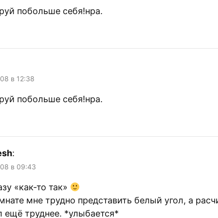
руй побольше себя!нра.
008 в 12:38
руй побольше себя!нра.
esh
:
008 в 09:43
зу «как-то так»
омнате мне трудно представить белый угол, а рас
л ещё труднее. *улыбается*