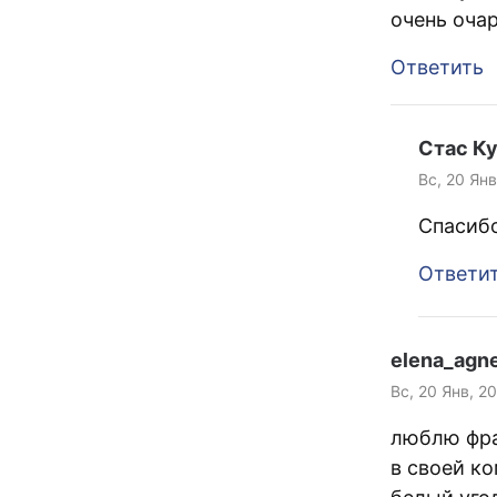
очень оча
Ответить
Стас К
Вс, 20 Янв
Спасибо
Ответи
elena_agn
Вс, 20 Янв, 2
люблю фра
в своей к