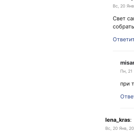
Вс, 20 Янв
Свет са
собрать
Ответи
misa
Пн, 21
при 
Отве
lena_kras
:
Вс, 20 Янв, 2