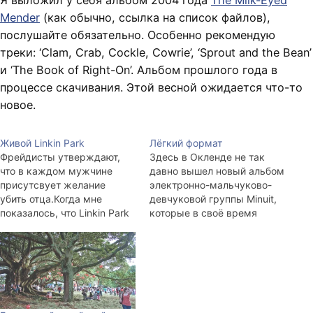
Я выложил у себя альбом 2004 года
The Milk-Eyed
Mender
(как обычно, ссылка на список файлов),
послушайте обязательно. Особенно рекомендую
треки: ‘Clam, Crab, Cockle, Cowrie’, ‘Sprout and the Bean’
и ‘The Book of Right-On’. Альбом прошлого года в
процессе скачивания. Этой весной ожидается что-то
новое.
Живой Linkin Park
Лёгкий формат
Фрейдисты утверждают,
Здесь в Окленде не так
что в каждом мужчине
давно вышел новый альбом
присутсвует желание
электронно-мальчуково-
убить отца.Когда мне
девчуковой группы Minuit,
показалось, что Linkin Park
которые в своё время
— это гопники, которые
играли на разогреве у The
научились играть на
Chemical Brothers во время
пианино и делать круто
их последнего приезда. О
руками, оказалось, это не
концерте и о том, чем
так уж далеко от истины.
замечательна стройная
Солист, Chester Bennington,
блондинка и брутальные
автор музыки и слов —
парни за пультами, я уже