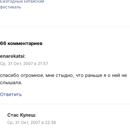
Ежегодный китайский
классический персонаж
писал. Не так давно из
фестиваль
истории американской
уличного…
мечты. Мальчик из…
66 комментариев
enarekatsi
:
Ср, 31 Окт, 2007 в 21:57
спасибо огромное. мне стыдно, что раньше я о ней не
слышала.
Ответить
Стас Кулеш
:
Ср, 31 Окт, 2007 в 22:38