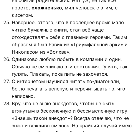
не считая родительских. Нет уж, не так все
просто,
сложненько
, мил человек с этим, с
кисетом.
Наверное, оттого, что в последнее время мало
читаю бумажные книги, стал всё чаще
отождествлять себя с главными героями. Таким
образом я был Равик из «Триумфальной арки» и
Николасом из «Волхва».
Одинаково люблю побыть в компании и один.
Обычно не смешиваю эти состояния. Гулять, так
гулять. Плакать, пока пить не захочется.
С интернетом научился читать по-диагонали,
бегло печатать вслепую и перечитывать то, что
написано.
Вру, что не знаю анекдотов, чтобы не быть
втянутым в бесконечную и бессмысленную игру
«Знаешь такой анекдот»? Всегда отвечаю, что не
знаю и вежливо смеюсь. На крайний случай имею