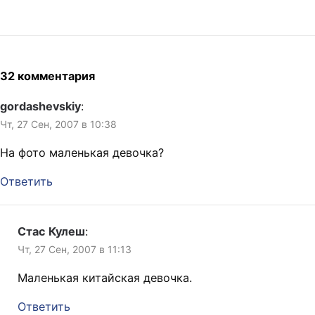
— пишет человек. Бля.
навоза проросли шаманьи
повтор на втором слове.
Разве это не точно то же,
грибы. Растёт деревце,
что написать в ЖЖ: «Мыл
плодоносит. Зимой
пол в общественном
мёрзнет. Весной цветёт.
туалете, посмотрел на себя
Летом сохнет. Осенью в…
в зеркало. Снова надолго в
32 комментария
депрессии. У меня очень,
очень…
gordashevskiy
:
Чт, 27 Сен, 2007 в 10:38
На фото маленькая девочка?
Ответить
Стас Кулеш
:
Чт, 27 Сен, 2007 в 11:13
Маленькая китайская девочка.
Ответить