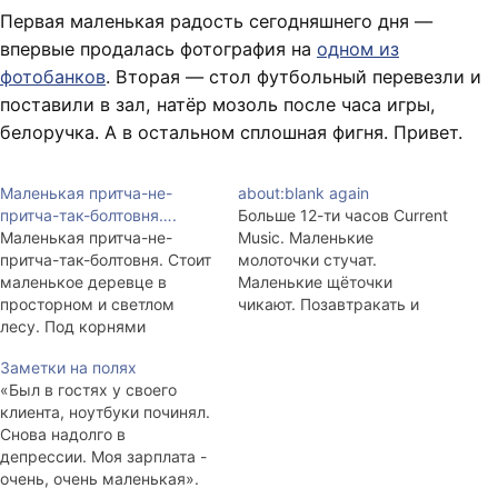
Первая маленькая радость сегодняшнего дня —
впервые продалась фотография на
одном из
фотобанков
. Вторая — стол футбольный перевезли и
поставили в зал, натёр мозоль после часа игры,
белоручка. А в остальном сплошная фигня. Привет.
Маленькая притча-не-
about:blank again
притча-так-болтовня….
Больше 12-ти часов Current
Маленькая притча-не-
Music. Маленькие
притча-так-болтовня. Стоит
молоточки стучат.
маленькое деревце в
Маленькие щёточки
просторном и светлом
чикают. Позавтракать и
лесу. Под корнями
может быть сходить в
суглинок, под ветвями
кофейню. Да, именно так.
Заметки на полях
пресные ягоды. Над
Второй день частности
«Был в гостях у своего
макушкой лапы соседних
кажутся гораздо важнее
клиента, ноутбуки починял.
деревьев. Мимо рыщут
общности. И ничего не могу
Снова надолго в
волки и носятся зайцы.
с этим поделать. И ведь
депрессии. Моя зарплата -
Лисята иногда пробегают.
знаю, что _вообще_ всё
очень, очень маленькая».
Рядом в кучке лосиного
будет хорошо, однако...