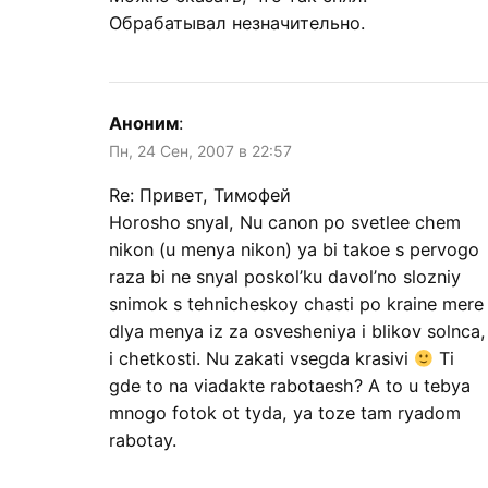
Обрабатывал незначительно.
Аноним
:
Пн, 24 Сен, 2007 в 22:57
Re: Привет, Тимофей
Horosho snyal, Nu canon po svetlee chem
nikon (u menya nikon) ya bi takoe s pervogo
raza bi ne snyal poskol’ku davol’no slozniy
snimok s tehnicheskoy chasti po kraine mere
dlya menya iz za osvesheniya i blikov solnca,
i chetkosti. Nu zakati vsegda krasivi
Ti
gde to na viadakte rabotaesh? A to u tebya
mnogo fotok ot tyda, ya toze tam ryadom
rabotay.