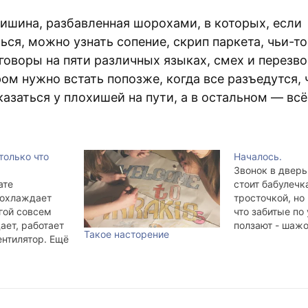
тишина, разбавленная шорохами, в которых, если
ся, можно узнать сопение, скрип паркета, чьи-то
говоры на пяти различных языках, смех и перезв
ом нужно встать попозже, когда все разъедутся,
казаться у плохишей на пути, а в остальном — всё
только что
Началось.
Звонок в дверь
ате
стоит бабулечк
 охлаждает
тросточкой, но 
угой совсем
что забитые по
ает, работает
ползают - шажо
Такое насторение
ентилятор. Ещё
шажок, уффф... 
 переносной
самая боевая б
система
которая трахае
плитой и в
поводу и без п
окна: два
Сегодня была о
дну сторону,
повода". Отсту