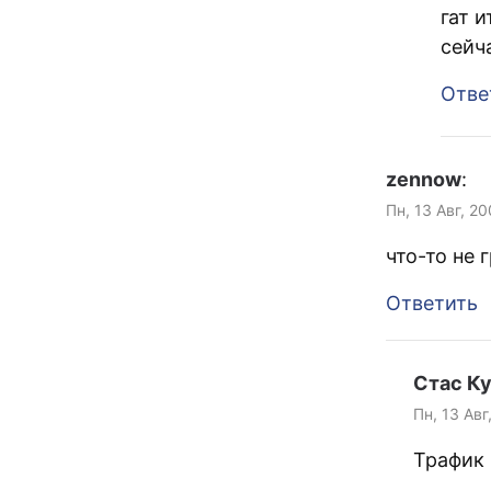
гат и
сейч
Отве
zennow
:
Пн, 13 Авг, 20
что-то не 
Ответить
Стас К
Пн, 13 Авг
Трафик