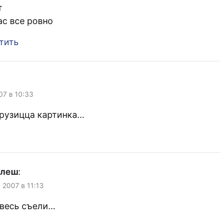
т
ас все ровно
тить
07 в 10:33
грузицца картинка…
улеш
:
, 2007 в 11:13
 весь съели…