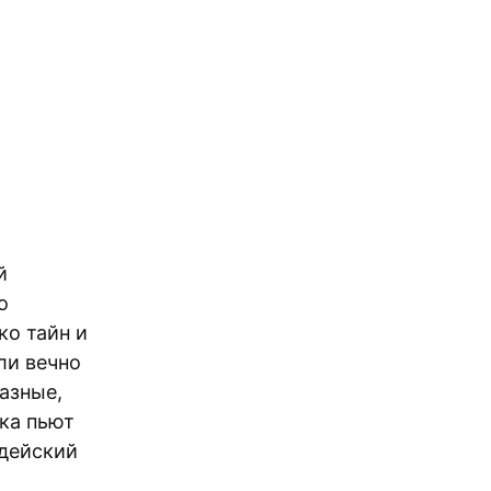
й
о
ко тайн и
ли вечно
азные,
яка пьют
одейский