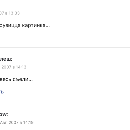
07 в 13:33
грузицца картинка…
улеш
:
, 2007 в 14:13
 весь съели…
ть
ow
:
 Авг, 2007 в 14:19