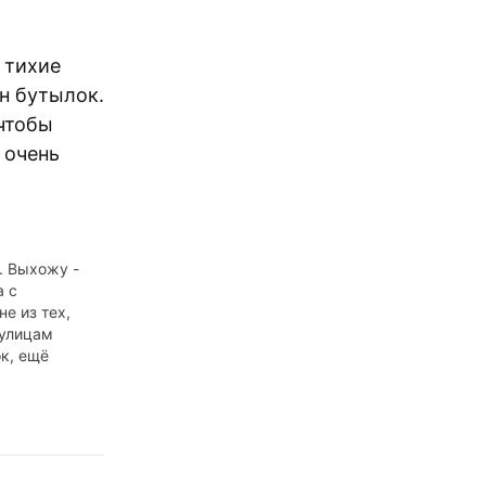
 тихие
он бутылок.
 чтобы
 очень
. Выхожу -
а с
не из тех,
 улицам
к, ещё
- а в раз та
абулька,
т мозги по
овода.
чередь "без
пление: для