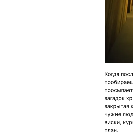
Когда пос
пробираеш
просыпает
загадок хр
закрытая 
чужие люди
виски, ку
план.