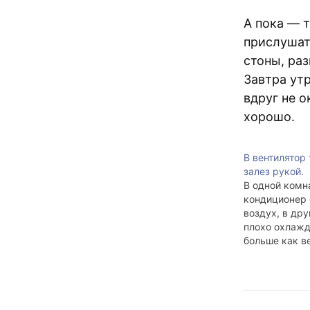
А пока — 
прислушать
стоны, раз
Завтра утр
вдруг не о
хорошо.
В вентилятор 
залез рукой.
В одной комн
кондиционер
воздух, в др
плохо охлажд
больше как в
есть мощный
вентилятор, 
вытяжки над 
туалете. Три 
выходят на о