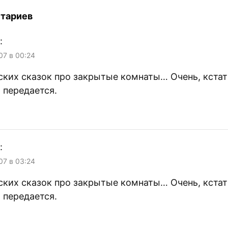
ую. В рабочей
тех, кто не в…
тариев
 вентилятор на
елал так:
:
диционер
007 в 00:24
тских сказок про закрытые комнаты… Очень, кстат
 передается.
:
007 в 03:24
тских сказок про закрытые комнаты… Очень, кстат
 передается.