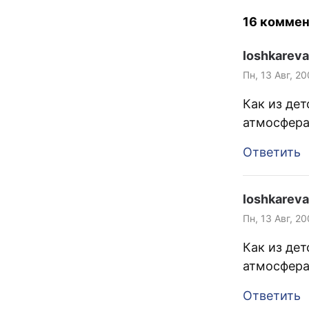
одно на друг
16 коммен
комнате есть
потолке. Я сд
loshkareva
хороший кон
охлаждает…
Пн, 13 Авг, 2
Как из де
атмосфера
Ответить
loshkareva
Пн, 13 Авг, 2
Как из де
атмосфера
Ответить