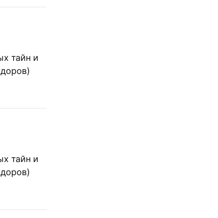
х тайн и
идоров)
х тайн и
идоров)