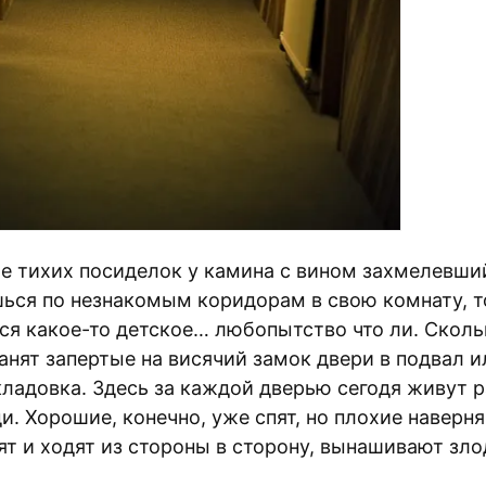
ле тихих посиделок у камина с вином захмелевши
ься по незнакомым коридорам в свою комнату, т
ся какое-то детское… любопытство что ли. Сколь
анят запертые на висячий замок двери в подвал и
кладовка. Здесь за каждой дверью сегодя живут р
. Хорошие, конечно, уже спят, но плохие наверн
рят и ходят из стороны в сторону, вынашивают зл