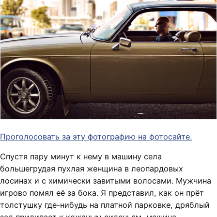
Проголосовать за эту фотографию на фотосайте.
Спустя пару минут к нему в машину села
большегрудая пухлая женщина в леопардовых
лосинах и с химически завитыми волосами. Мужчина
игрово помял её за бока. Я представил, как он прёт
толстушку где-нибудь на платной парковке, дряблый
зад прилипает к кожаным сиденьям, машина