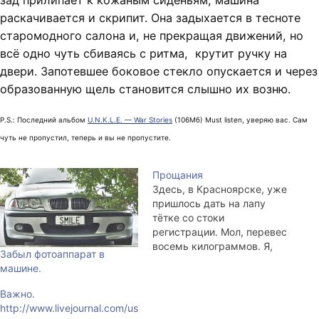
раскачивается и скрипит. Она задыхается в тесноте
старомодного салона и, не прекращая движений, но
всё одно чуть сбиваясь с ритма, крутит ручку на
двери. Запотевшее боковое стекло опускается и через
образованную щель становится слышно их возню.
P.S.: Последний альбом
U.N.K.L.E. — War Stories
(106Мб) Must listen, уверяю вас. Сам
чуть не пропустил, теперь и вы не пропустите.
Прощания
Здесь, в Красноярске, уже
пришлось дать на лапу
тётке со стоки
регистрации. Мол, перевес
восемь килограммов. Я,
Забыл фотоаппарат в
говорит, не знаю, как вас
машине.
пропустили до этого. Таки
чья это ошибка,
Важно.
спрашиваю? По этому
http://www.livejournal.com/us
поводу оба, Новосибирский