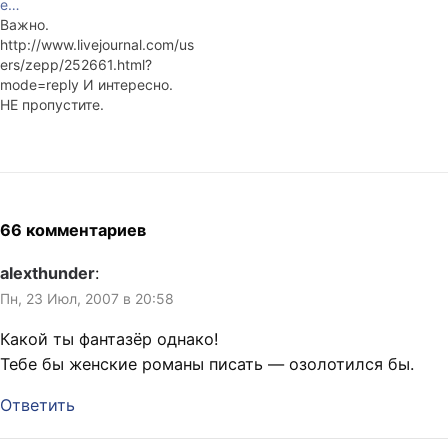
e…
и Красноярский, аэропорты
Важно.
получают «незачот». А я что
http://www.livejournal.com/us
— 500 рублей сунул и
ers/zepp/252661.html?
пошёл. Люблю…
mode=reply И интересно.
НЕ пропустите.
66 комментариев
alexthunder
:
Пн, 23 Июл, 2007 в 20:58
Какой ты фантазёр однако!
Тебе бы женские романы писать — озолотился бы.
Ответить