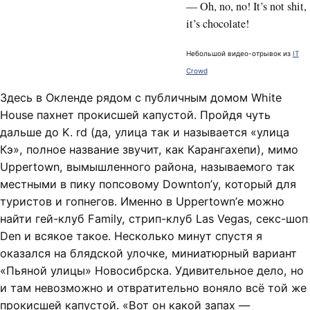
— Oh, no, no! It’s not shit,
it’s chocolate!
Небольшой видео-отрывок из
IT
Crowd
Здесь в Окленде рядом с публичным домом White
House пахнет прокисшей капустой. Пройдя чуть
дальше до K. rd (да, улица так и называется «улица
Кэ», полное название звучит, как Карангахепи), мимо
Uppertown, вымышленного района, называемого так
местными в пику попсовому Downton’у, который для
туристов и гопнегов. Именно в Uppertown’е можно
найти гей-клуб Family, стрип-клуб Las Vegas, секс-шоп
Den и всякое такое. Несколько минут спустя я
оказался на блядской улочке, миниатюрный вариант
«Пьяной улицы» Новосибрска. Удивительное дело, но
и там невозможно и отвратительно воняло всё той же
прокисшей капустой. «Вот он какой запах —