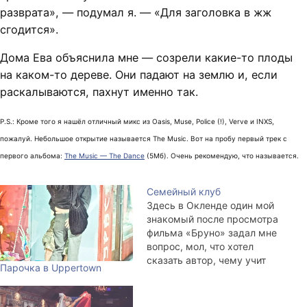
разврата», — подумал я. — «Для заголовка в жж
сгодится».
Дома Ева объяснила мне — созрели какие-то плоды
на каком-то дереве. Они падают на землю и, если
раскалываются, пахнут именно так.
P.S.: Кроме того я нашёл отличный микс из Oasis, Muse, Police (!), Verve и INXS,
пожалуй. Небольшое открытие называется The Music. Вот на пробу первый трек с
первого альбома:
The Music — The Dance
(5Мб). Очень рекомендую, что называется.
Семейный клуб
Здесь в Окленде один мой
знакомый после просмотра
фильма «Бруно» задал мне
вопрос, мол, что хотел
сказать автор, чему учит
Парочка в Uppertown
нас эта кинолента?
Очевидно, что в мире
Бората и Робоцыпа правит