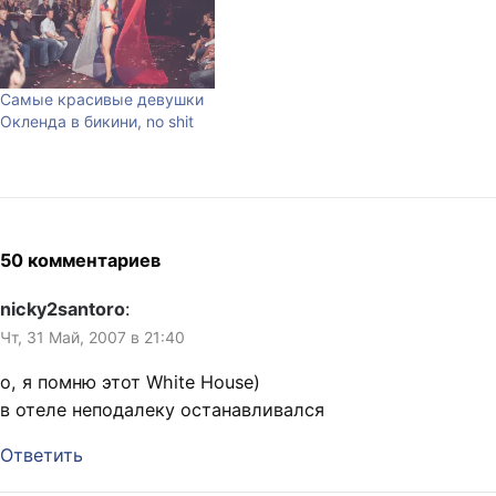
толерантность. Я как-то
уже писал о том, что
Южный Парк нужно
включить в обязательный
Самые красивые девушки
университетский курс под
Окленда в бикини, no shit
названием «Основы…
50 комментариев
nicky2santoro
:
Чт, 31 Май, 2007 в 21:40
о, я помню этот White House)
в отеле неподалеку останавливался
Ответить