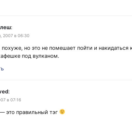
улеш
:
й, 2007 в 06:30
 похуже, но это не помешает пойти и накидаться
кафешке под вулканом.
ть
ved
:
007 в 07:16
— это правильный тэг