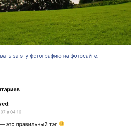
вать за эту фотографию на фотосайте.
нтариев
ved
:
007 в 04:16
— это правильный тэг