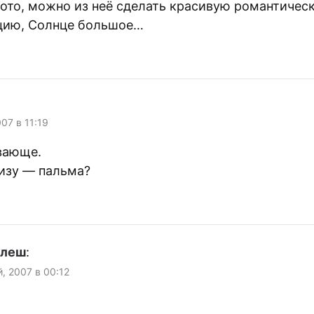
ото, можно из неё сделать красивую романтичес
цию, Солнце большое…
007 в 11:19
вающе.
низу — пальма?
улеш
:
, 2007 в 00:12