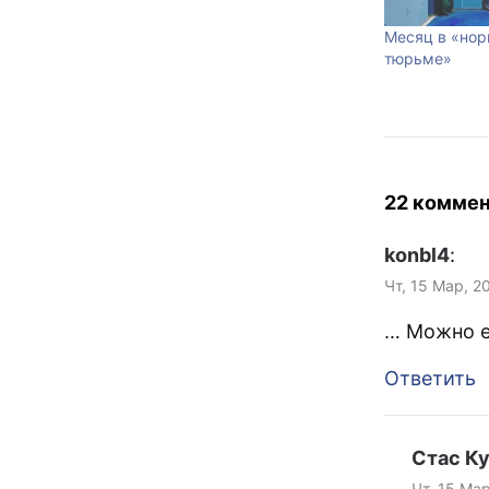
Месяц в «но
тюрьме»
22 комме
konbl4
:
Чт, 15 Мар, 2
… Можно е
Ответить
Стас К
Чт, 15 Ма