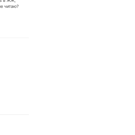
ь в ЖЖ,
не читаю?
то в
мя пишу
шь, и люди,
о мной,
и. Чем,
можно
 чувствуется
казанность,