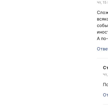
Чт, 15
Слож
всяк
собы
инос
А по
Отве
С
Чт,
По
От