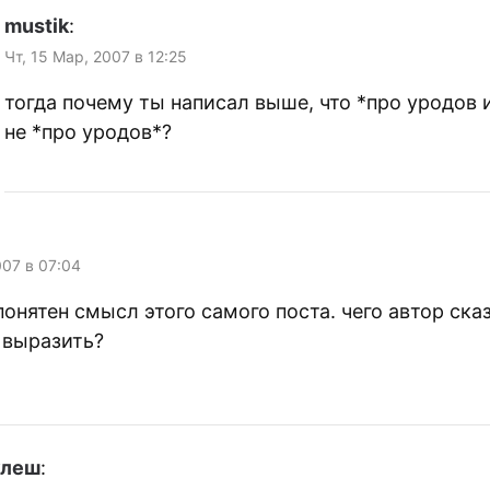
mustik
:
Чт, 15 Мар, 2007 в 12:25
тогда почему ты написал выше, что *про уродов и
не *про уродов*?
007 в 07:04
понятен смысл этого самого поста. чего автор ска
 выразить?
улеш
: