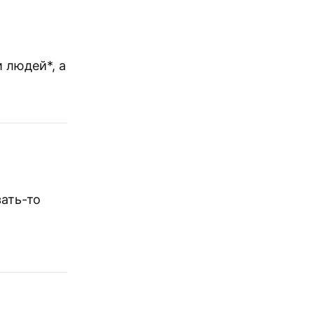
 людей*, а
зать-то