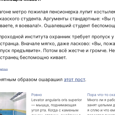
агоне метро пожилая пенсионерка лупит костыле
казского студента. Аргументы стандартные: «Вы г
ваете, я воевала!». Ошалевший студент беспомощ
проходной института охранник требует пропуск у
странца. Вначале мягко, даже ласково: «Вы, пожа
пуск предъявите». Потом всё жестче и громче. Н
странец беспомощно кивает.
gatous
онятным образом ошарашил
этот пост
.
Ровно
Пора что-то ска
Levator angularis oris superior
Много ли я раб
— мышца, поднимающая
занят целыми д
угол рта. Когда с каменым
я сплю и что е