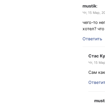
mustik
:
Чт, 15 Мар, 2
чего-то не
хотел? что
Ответить
Стас К
Чт, 15 Мар
Сам ка
Ответи
must