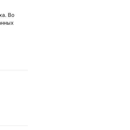
ха. Во
анных