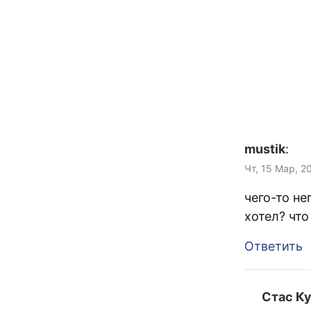
mustik
:
Чт, 15 Мар, 2
чего-то не
хотел? что
Ответить
Стас К