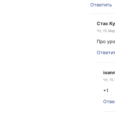
Ответить
Стас К
Чт, 15 Мар
Про уро
Ответи
ioan
Чт, 15
+1
Отве