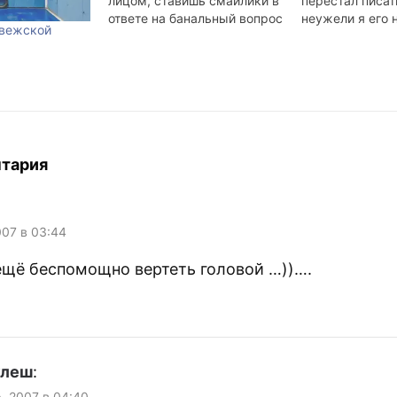
лицом, ставишь смайлики в
перестал писат
ответе на банальный вопрос
неужели я его 
рвежской
«как дела», тогда ясно —
Вчера сказал, ч
началась осень. Организм
последнее вре
за двадцать с небольшим
сюда всякую чу
лет заучил наизусть пору,
сидящие перед
когда положено слушать OK
кивали головам
Computer и пить тёплое
кроме головы 
красное вино, когда всё
кивать? Отчего
слякотно, серо…
какая-то недос
нтария
…
007 в 03:44
щё беспомощно вертеть головой …))….
улеш
:
р, 2007 в 04:40