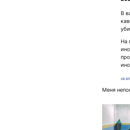
В в
кав
уби
На 
ино
про
ино
via
ari
Меня неп