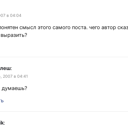
007 в 04:04
понятен смысл этого самого поста. чего автор ска
 выразить?
улеш
:
, 2007 в 04:41
к думаешь?
ть
ik
: