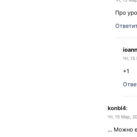
Про уро
Ответи
ioan
Чт, 15
+1
Отве
konbl4
:
Чт, 15 Мар, 2
… Можно е