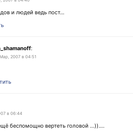
дов и людей ведь пост…
ть
n_shamanoff
:
 Мар, 2007 в 04:51
тить
007 в 06:44
щё беспомощно вертеть головой …))….