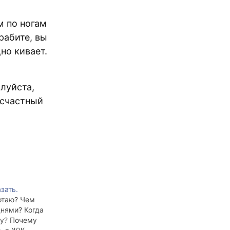
м по ногам
рабите, вы
но кивает.
луйста,
есчастный
зать.
отаю? Чем
нями? Когда
му? Почему