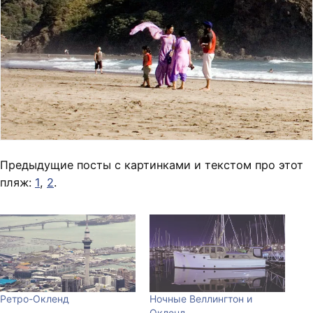
Предыдущие посты с картинками и текстом про этот
пляж:
1
,
2
.
Ретро-Окленд
Ночные Веллингтон и
Окленд