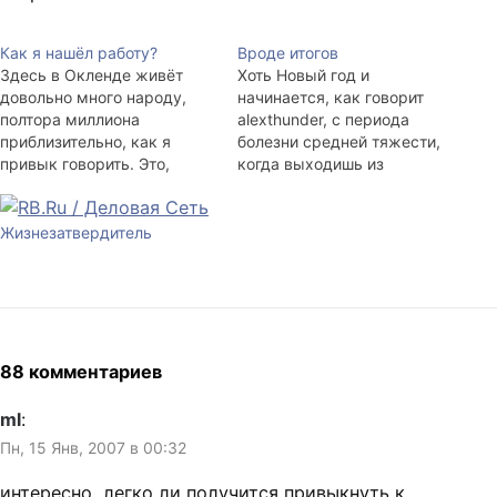
Как я нашёл работу?
Вроде итогов
Здесь в Окленде живёт
Хоть Новый год и
довольно много народу,
начинается, как говорит
полтора миллиона
alexthunder, с периода
приблизительно, как я
болезни средней тяжести,
привык говорить. Это,
когда выходишь из
естественно, самый
температурного бреда и
крупный город в Новой
много чего нового о жизни
Зеландии, потому как
понял, напишу здесь
Жизнезатвердитель
общее население страны
подобие итогов прошлого
чуть больше четырёх с
года. Год выдался
половиной миллионов. В
необычный. Последние 365
большом городе всегда
дней довелось прожить в
есть работа. Поэтому,
англоязычной стране, где
когда люди говорят про
ходят вниз головой, пьют
88 комментариев
риск, я отношусь к этому
своё вино и…
скептически…
ml
:
Пн, 15 Янв, 2007 в 00:32
интересно, легко ли получится привыкнуть к