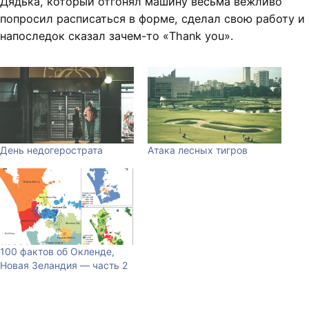
Дядька, который отгонял машину весьма вежливо
попросил расписаться в форме, сделал свою работу и
напоследок сказал зачем-то «Thank you».
День недогерострата
Атака лесных тигров
100 фактов об Окленде,
Новая Зеландия — часть 2