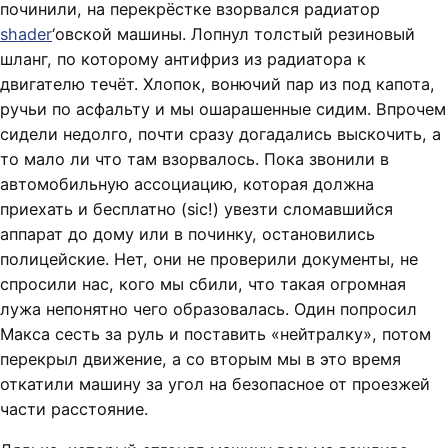
починили, на перекрёстке взорвался радиатор
shader
‘овской машины. Лопнул толстый резиновый
шланг, по которому антифриз из радиатора к
двигателю течёт. Хлопок, вонючий пар из под капота,
ручьи по асфальту и мы ошарашенные сидим. Впрочем
сидели недолго, почти сразу догадались выскочить, а
то мало ли что там взорвалось. Пока звонили в
автомобильную ассоциацию, которая должна
приехать и бесплатно (sic!) увезти сломавшийся
аппарат до дому или в починку, остановились
полицейские. Нет, они не проверили документы, не
спросили нас, кого мы сбили, что такая огромная
лужа непонятно чего образовалась. Один попросил
Макса сесть за руль и поставить «нейтралку», потом
перекрыл движение, а со вторым мы в это время
откатили машину за угол на безопасное от проезжей
части расстояние.