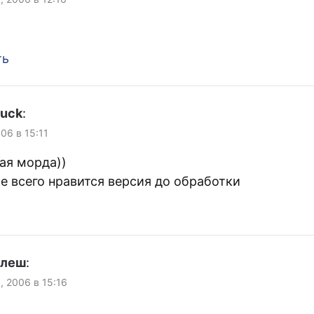
ть
uck
:
006 в 15:11
ая морда))
е всего нравится версия до обработки
улеш
:
, 2006 в 15:16