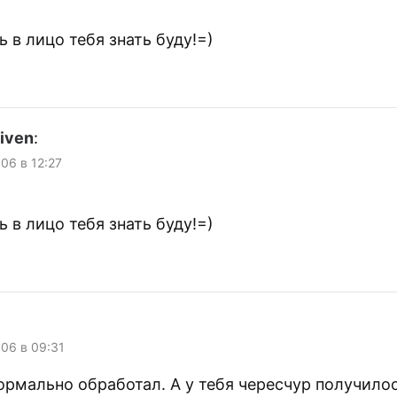
ь в лицо тебя знать буду!=)
liven
:
006 в 12:27
ь в лицо тебя знать буду!=)
006 в 09:31
ормально обработал. А у тебя чересчур получилос