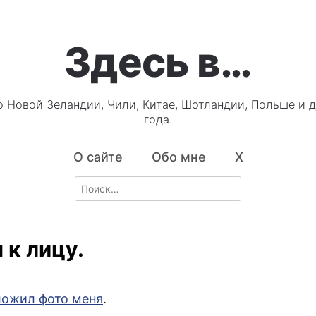
Здесь в…
о Новой Зеландии, Чили, Китае, Шотландии, Польше и д
года.
О сайте
Обо мне
X
Search
for:
 к лицу.
ожил фото меня
.