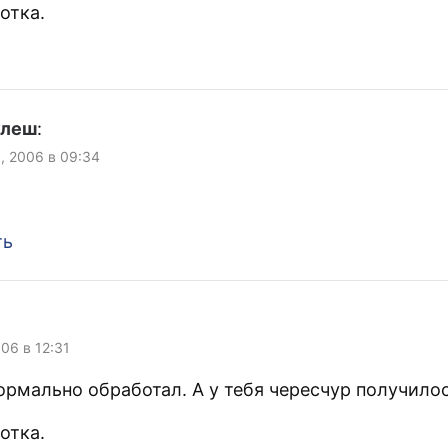
отка.
улеш
:
я, 2006 в 09:34
ть
006 в 12:31
ормально обработал. А у тебя чересчур получилос
отка.