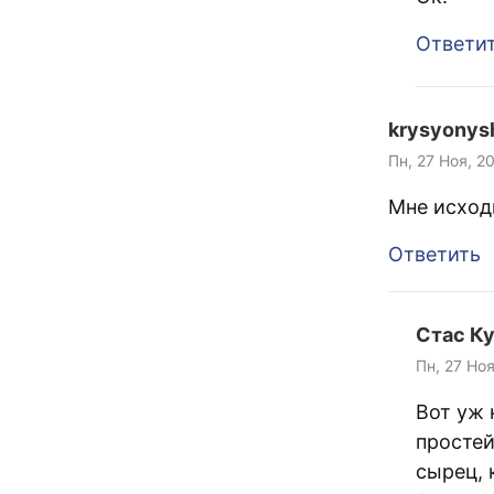
Ответи
krysyonys
Пн, 27 Ноя, 2
Мне исход
Ответить
Стас К
Пн, 27 Ноя
Вот уж 
простей
сырец, 