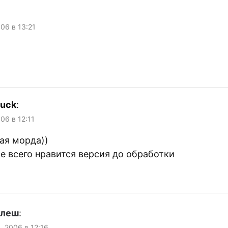
006 в 13:21
uck
:
06 в 12:11
ая морда))
е всего нравится версия до обработки
улеш
:
, 2006 в 12:16