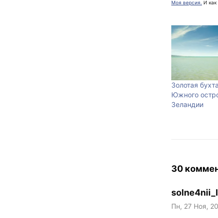
Моя версия.
И как
Золотая бухт
Южного остр
Зеландии
30 комме
solne4nii_
Пн, 27 Ноя, 2