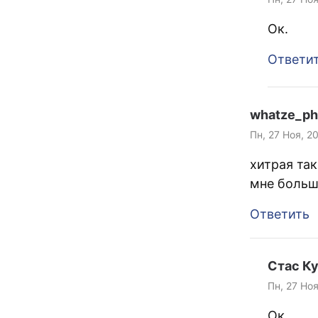
Ок.
Ответи
whatze_ph
Пн, 27 Ноя, 2
хитрая так
мне больш
Ответить
Стас К
Пн, 27 Ноя
Ок.