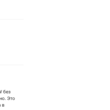
W без
но. Это
 в