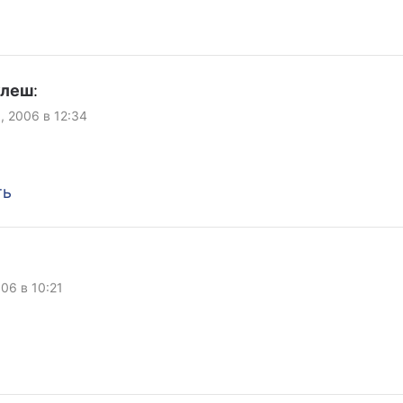
улеш
:
, 2006 в 12:34
ть
006 в 10:21