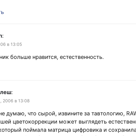
ть
h
:
006 в 13:05
ник больше нравится, естественность.
улеш
:
, 2006 в 13:08
не думаю, что сырой, извините за тавтологию, RA
шей цветокоррекции может выглядеть естествен
который поймала матрица цифровика и сохранила