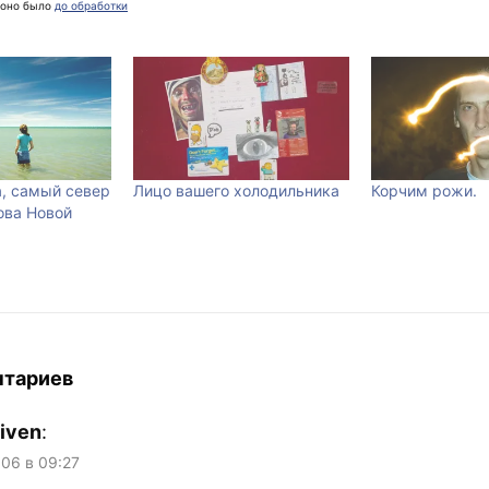
 оно было
до обработки
а, самый север
Лицо вашего холодильника
Корчим рожи.
ова Новой
нтариев
liven
:
006 в 09:27