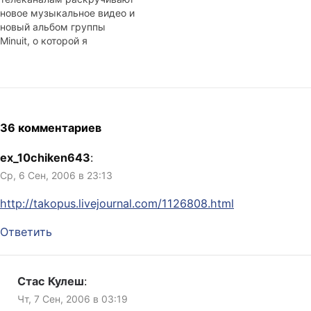
copyright@youtube.com.
новое музыкальное видео и
Ребята из КПРФ, будьте в
новый альбом группы
следующий раз
Minuit, о которой я
внимательнее, пожалуйста.
неоднократно упоминал в
Самое новое: Видео снова
этом ЖЖ. Ребята, которых
появилось в онлайне,
я впервые увидел на
однако, фотографию из него
разогреве у Chemical
убрали. Жаль, что в…
Brothers, делают милую
электронную музыку с
36 комментариев
сексапильной блондинкой у
микрофона и двумя
ex_10chiken643
:
«кивосами» за пультами.
Ср, 6 Сен, 2006 в 23:13
Новый трек называется…
http://takopus.livejournal.com/1126808.html
Ответить
Стас Кулеш
:
Чт, 7 Сен, 2006 в 03:19