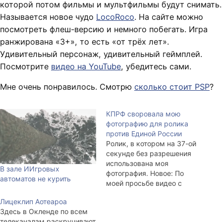
которой потом фильмы и мультфильмы будут снимать.
Называется новое чудо
LocoRoco
. На сайте можно
посмотреть флеш-версию и немного побегать. Игра
ранжирована «3+», то есть «от трёх лет».
Удивительный персонаж, удивительный геймплей.
Посмотрите
видео на YouTube
, убедитесь сами.
Мне очень понравилось. Смотрю
сколько стоит PSP
?
КПРФ своровала мою
фотографию для ролика
против Единой России
Ролик, в котором на 37-ой
секунде без разрешения
использована моя
В зале ИИгровых
фотография. Новое: По
автоматов не курить
моей просьбе видео с
YouTube было удалено. Вот
Лицеклип Аотеароа
скриншот письма от
Здесь в Окленде по всем
службы
телеканалам раскручивают