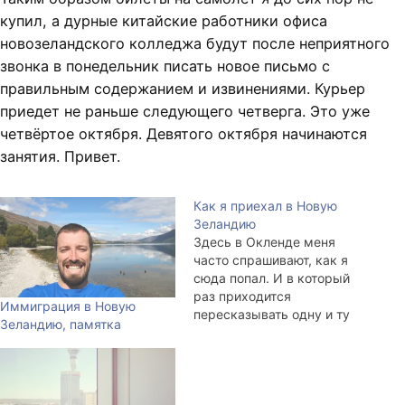
купил, а дурные китайские работники офиса
новозеландского колледжа будут после неприятного
звонка в понедельник писать новое письмо с
правильным содержанием и извинениями. Курьер
приедет не раньше следующего четверга. Это уже
четвёртое октября. Девятого октября начинаются
занятия. Привет.
Как я приехал в Новую
Зеландию
Здесь в Окленде меня
часто спрашивают, как я
сюда попал. И в который
раз приходится
Иммиграция в Новую
пересказывать одну и ту
Зеландию, памятка
же историю. Дабы не
копировать из аськи в
форум, из форума в жж и
обратно, напишу
относительно подробно