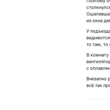
Поэтому о
столкнулся
Ошалевшая
из окна де
У подъезд
виднеются
то там, т
В комнату
вентилятор
с оплавле
Внезапно р
всё
так пр