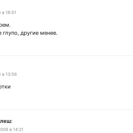
6 в 16:51
рем.
 глупо, другие менее.
6 в 13:56
отки
улеш
:
 2006 в 14:21