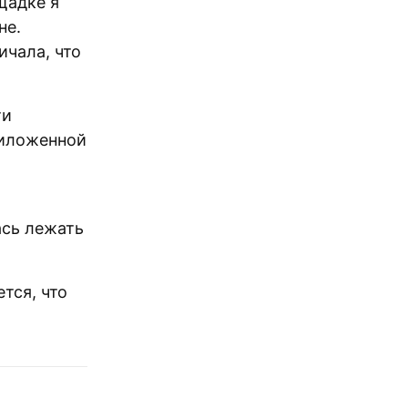
щадке я
не.
чала, что
ти
риложенной
ась лежать
тся, что