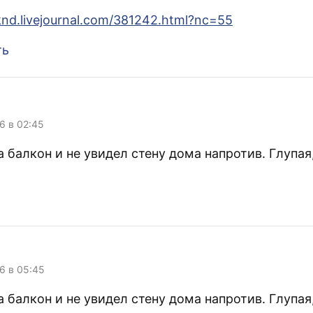
kknd.livejournal.com/381242.html?nc=55
ть
:
06 в 02:45
 балкон и не увидел стену дома напротив. Глупая
:
06 в 05:45
 балкон и не увидел стену дома напротив. Глупая