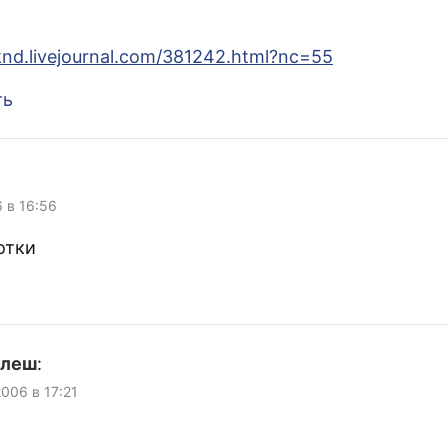
kknd.livejournal.com/381242.html?nc=55
ть
6 в 16:56
отки
улеш
:
 2006 в 17:21