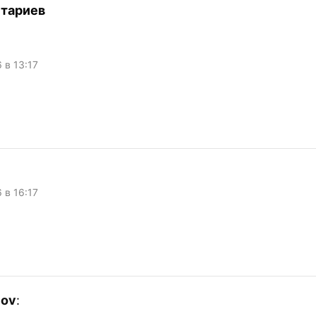
тариев
6 в 13:17
6 в 16:17
lov
: