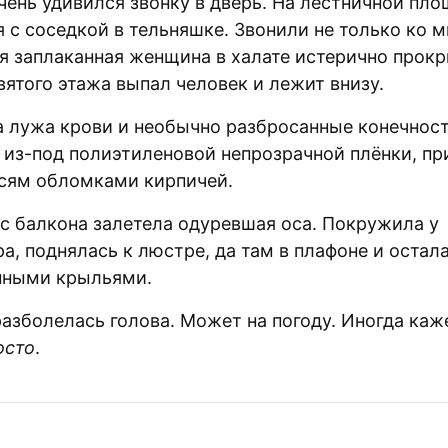
чень удивился звонку в дверь. На лестничной пло
 с соседкой в тельняшке. Звонили не только ко м
 заплаканная женщина в халате истерично прокри
вятого этажа выпал человек и лежит внизу.
а лужа крови и необычно разбросанные конечнос
 из-под полиэтиленовой непрозрачной плёнки, п
о сям обломками кирпичей.
 с балкона залетела одуревшая оса. Покружила у
а, поднялась к люстре, да там в плафоне и остал
нными крыльями.
азболелась голова. Может на погоду. Иногда каже
осто
.