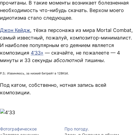
прочитаны. В такие моменты возникает болезненная
необходимость что-нибудь скачать. Верхом моего
идиотизма стало следующее.
Джон Кейдж
, тёзка персонажа из мира Mortal Combat,
самый известный, пожалуй, композитор-минималист.
И наиболее популярным его деянием является
композиция
4’33»
— скачайте, не пожалеете — 4
минуты и 33 секунды
абсолютной тишины
.
P.S.: Извиняюсь, за низкий битрейт в 128Kbit.
Под катом, собственно, нотная запись всей
композиции.
Фотографическое
Про погоду.
«Золотое сечение»,
Здесь в Окленде в общем-