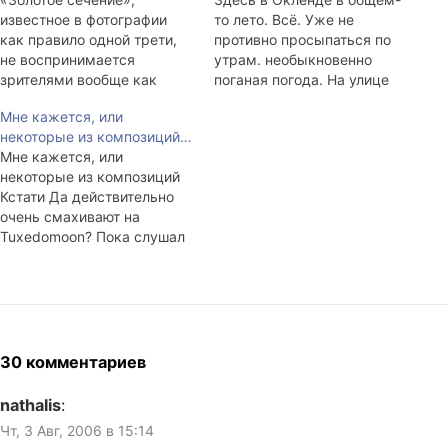
известное в фотографии
то лето. Всё. Уже не
как правило одной трети,
противно просыпаться по
не воспринимается
утрам. необыкновенно
зрителями вообще как
поганая погода. На улице
закономерность! Все
мелкий горизонтальный
Мне кажется, или
тесты, где было
дождь и сильный ветер,
некоторые из композиций…
исследовано это правило,
который обрывает
Мне кажется, или
дали поразительно
лепестки цветущих
некоторые из композиций
однотипный результат -
растений и валит
Кстати Да действительно
количество голосов
дорожные знаки. Честное
очень смахивают на
распределялось в равной
слово, сам видел
Tuxedomoon? Пока слушал
пропорции, будь то в тесте
алюминиевую трубу
их альбом "Holy Wars", раз
две, три или пять
согнутую у основания, как
пятнадцать ловил себя на
фотографий. То есть ни о
трубочка для коктейля.
мысли, что где-то я это уже
какой закономерности
Ветер перемешан с
слышал, причём "в живую".
восприятия говорить…
ливнем,…
30 комментариев
nathalis
:
Чт, 3 Авг, 2006 в 15:14