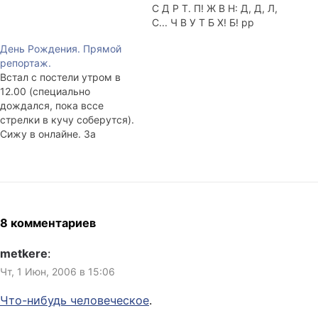
С Д Р Т. П! Ж В Н: Д, Д, Л,
С... Ч В У Т Б Х! Б! pp
День Рождения. Прямой
репортаж.
Встал с постели утром в
12.00 (специально
дождался, пока вссе
стрелки в кучу соберутся).
Сижу в онлайне. За
соседним компом Эдвард
Нортон избивает себя в
кабинете начальника,
только что зазвенело,
разлетевшись, стекло
шкафа. Уже написал
8 комментариев
попрошение на работу. Уже
получил одно
metkere
:
поздравление. Хотя нет, не
Чт, 1 Июн, 2006 в 15:06
одно... Тааак. 3+1+1+1+1+1
- во…
Что-нибудь человеческое
.