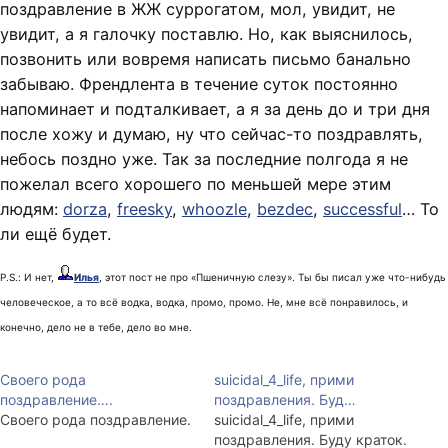
поздравление в ЖЖ суррогатом, мол, увидит, не
увидит, а я галочку поставлю. Но, как выяснилось,
позвонить или вовремя написать письмо банально
забываю. Френдлента в течение суток постоянно
напоминает и подталкивает, а я за день до и три дня
после хожу и думаю, ну что сейчас-то поздравлять,
небось поздно уже. Так за последние полгода я не
пожелал всего хорошего по меньшей мере этим
людям:
dorza
,
freesky
,
whoozle
,
bezdec
,
successful
… То
ли ещё будет.
P.S.: И нет,
Илья
, этот пост не про «Пшеничную слезу». Ты бы писал уже что-нибудь
человеческое, а то всё водка, водка, промо, промо. Не, мне всё понравилось, и
конечно, дело не в тебе, дело во мне.
Своего рода
suicidal_4_life, прими
поздравление….
поздравления. Буд…
Своего рода поздравление.
suicidal_4_life, прими
поздравления. Буду краток.