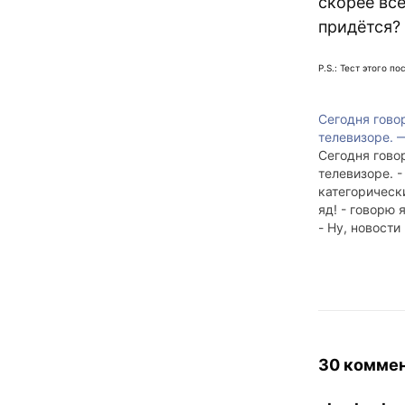
скорее все
придётся?
P.S.: Тест этого 
Сегодня гово
телевизоре. 
Сегодня гово
телевизоре. -
категорически
яд! - говорю я
- Ну, новости
интернете почи
Что? - Пускай
продают виде
новостными в
так и слышу: 
эту, не пожал
хорошие ново
30 комме
немного экш