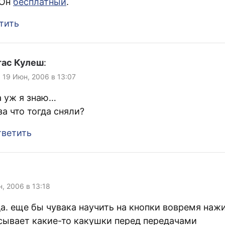
 Он
бесплатный
.
тить
тас Кулеш
:
, 19 Июн, 2006 в 13:07
 уж я знаю…
за что тогда сняли?
ветить
н, 2006 в 13:18
да. еще бы чувака научить на кнопки вовремя нажи
сывает какие-то какушки перед передачами