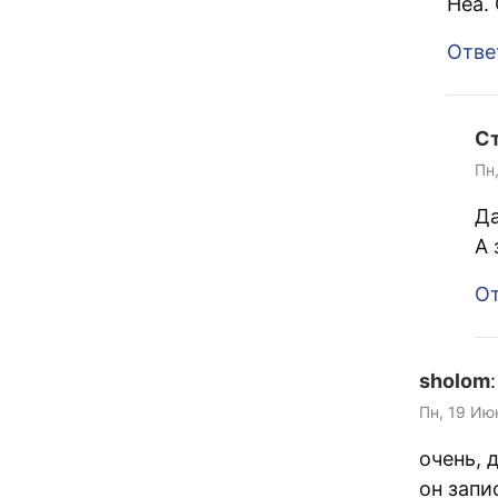
Неа.
Отве
С
Пн
Да
А 
От
sholom
:
Пн, 19 Ию
очень, 
он запи