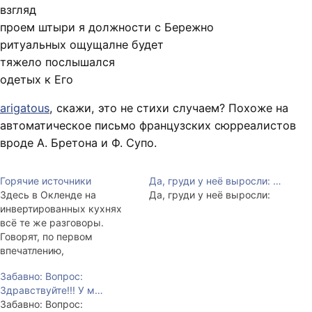
взгляд
проем штыри я должности с Бережно
ритуальных ощущалне будет
тяжело послышался
одетых к Его
arigatous
, скажи, это не стихи случаем? Похоже на
автоматическое письмо французских сюрреалистов
вроде А. Бретона и Ф. Супо.
Горячие источники
Да, груди у неё выросли: …
Здесь в Окленде на
Да, груди у неё выросли:
инвертированных кухнях
всё те же разговоры.
Говорят, по первом
впечатлению,
сложившемуся в первые по
Забавно: Вопрос:
разным сведениям от 5
Здравствуйте!!! У м…
секунд до 5 минут,
Забавно: Вопрос:
нормальные люди склонны