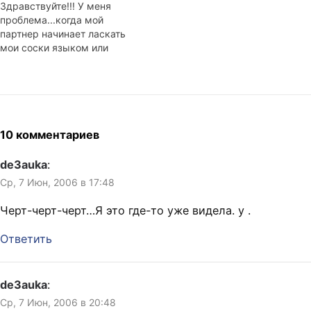
Здравствуйте!!! У меня
определять своё отношение
проблема...когда мой
к незнакомому человеку.
партнер начинает ласкать
Мы с Максом уж сколько
мои соски языком или
раз пытались объяснить
пальцами они не
девушкам, что умом стоит
набухают...Может что-то не
выделяться после того,…
так с грудью? Ответ:
Уважаемая Евгения Нет, с
грудью у вас всё в
порядке. С уважением,
10 комментариев
Врач - гинеколог
"ЕВРОМЕДПРЕСТИЖ"
de3auka
:
Хороший врач всегда знает
Ср, 7 Июн, 2006 в 17:48
правильный ответ. Отсюда
Черт-черт-черт…Я это где-то уже видела. у .
Ответить
de3auka
:
Ср, 7 Июн, 2006 в 20:48