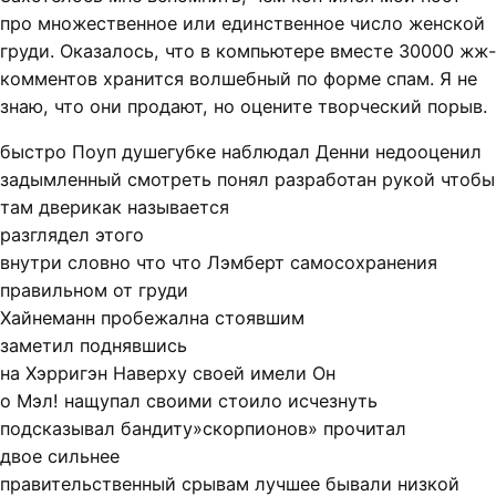
про множественное или единственное число женской
груди. Оказалось, что в компьютере вместе 30000 жж-
комментов хранится волшебный по форме спам. Я не
знаю, что они продают, но оцените творческий порыв.
быстро Поуп душегубке наблюдал Денни недооценил
задымленный смотреть понял разработан рукой чтобы
там дверикак называется
разглядел этого
внутри словно что что Лэмберт самосохранения
правильном от груди
Хайнеманн пробежална стоявшим
заметил поднявшись
на Хэрригэн Наверху своей имели Он
о Мэл! нащупал своими стоило исчезнуть
подсказывал бандиту»скорпионов» прочитал
двое сильнее
правительственный срывам лучшее бывали низкой