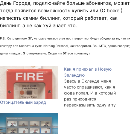
День Города, подключайте больше абонентов, может
тогда появится возможность купить или (О боже!)
написать самим биллинг, который работает, как
биллинг, а не как хуй знает что.
P.S.: Сотрудникам ЭГ, которые читают этот пост, вероятно, будет обидно за то, что их
контору вот так вот на хуях. Nothing Personal, как говорится. Вон МТС, давно говорят,
деньги пиздит. Это нормально. Скоро и к ЭГ все привыкнут.
Как я приехал в Новую
Зеландию
Здесь в Окленде меня
часто спрашивают, как я
сюда попал. И в который
раз приходится
Отрицательный заряд
пересказывать одну и ту
же историю. Дабы не
копировать из аськи в
форум, из форума в жж и
обратно, напишу