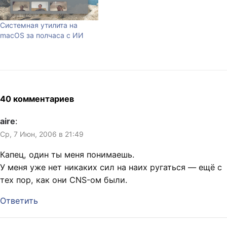
относительно подробно
здесь и сейчас. Итак,
приблизительно в июне
Системная утилита на
прошлого года возникла
macOS за полчаса с ИИ
идея поехать сюда,…
40 комментариев
aire
:
Ср, 7 Июн, 2006 в 21:49
Капец, один ты меня понимаешь.
У меня уже нет никаких сил на наих ругаться — ещё с
тех пор, как они CNS-ом были.
Ответить