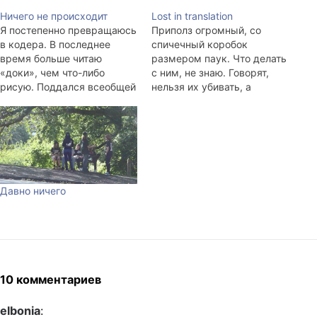
Ничего не происходит
Lost in translation
Я постепенно превращаюсь
Приполз огромный, со
в кодера. В последнее
спичечный коробок
время больше читаю
размером паук. Что делать
«доки», чем что-либо
с ним, не знаю. Говорят,
рисую. Поддался всеобщей
нельзя их убивать, а
мании, касающейся таблиц
прогнать некуда, все окна
с закруглёнными краями.
закрыты. ... Пришла
Форматирую сознание,
хозяйка квартиры и забила
перестаю думать
его до смерти.
таблицами, заменяю их
Предрассудки всё.
плавающими div-ами.
Усложняю себе жизнь
Давно ничего
XHTML Strict 1.0 и прочей
валидной белибердой.
Научился работать и
слушать
минимизированных
"Friends" на английском
10 комментариев
языке.…
elbonia
: