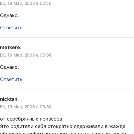
Вс, 19 Мар, 2006 в 02:56
квадрат, сторона которого
равна 1/4 ширины…
Однако.
Ответить
metkere
:
Вс, 19 Мар, 2006 в 05:56
Однако.
Ответить
nicktan
:
Вс, 19 Мар, 2006 в 03:58
от серебрянных призёров
Это родители себя стократно сдерживали в жажде
общения с любимым сыном, да он от них частенько