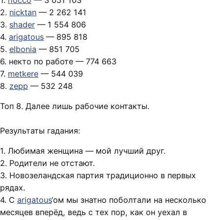
1.
hocco
— 3 051 103
2.
nicktan
— 2 262 141
3.
shader
— 1 554 806
4.
arigatous
— 895 818
5.
elbonia
— 851 705
6. некто по работе — 774 663
7.
metkere
— 544 039
8.
zepp
— 532 248
Топ 8. Далее лишь рабочие контакты.
Результаты гадания:
1. Любимая женщина — мой лучший друг.
2. Родители не отстают.
3. Новозеландская партия традиционно в первых
рядах.
4. С
arigatous
‘ом мы знатно поболтали на несколько
месяцев вперёд, ведь с тех пор, как он уехал в