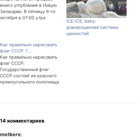
моего углубления в Новую
Зеландию. В пятницу 6-го
октября в 07:00 утра
ICE-ICE, baby:
вылетаю в Москву, буду в
доморощенная система
Шереметьево 1 часов
ценностей
приблизительно в 8:00 утра
соответственно. После
Как правильно нарисовать
этого весь день я свободен
флаг СССР: Г…
кроме того, что днём
Как правильно нарисовать
нужно встретиться (завтра
флаг СССР:
придумаю где именно) с
Государственный флаг
курьером…
СССР состоит из красного
прямоугольного полотнища
с изображением на его
верхнем углу у древка
золотых серпа и молота и
над ними красной
пятиконечной звезды,
обрамленной золотой
14 комментариев
каймой. Отношение
ширины к длине 1:2. Серп и
metkere
:
молот вписываются в