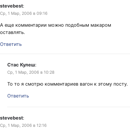
что-нибудь своё, нежели
stevebest
:
комментировать уже
Ср, 1 Мар, 2006 в 09:16
«вчерашние»…
А еще комментарии можно подобным макаром
оставлять.
Ответить
Стас Кулеш
:
Ср, 1 Мар, 2006 в 10:28
То то я смотрю комментариев вагон к этому посту.
Ответить
stevebest
:
Ср, 1 Мар, 2006 в 12:16