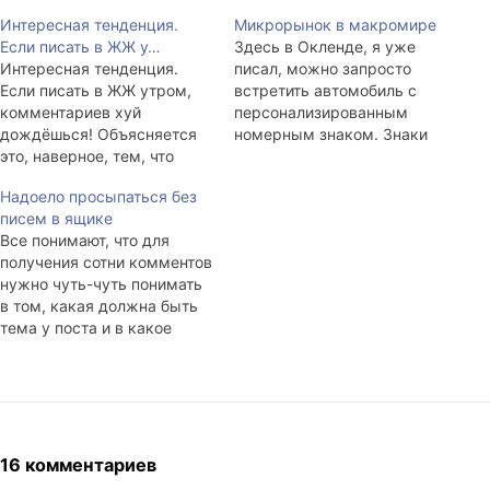
Интересная тенденция.
Микрорынок в макромире
Если писать в ЖЖ у…
Здесь в Окленде, я уже
Интересная тенденция.
писал, можно запросто
Если писать в ЖЖ утром,
встретить автомобиль с
комментариев хуй
персонализированным
дождёшься! Объясняется
номерным знаком. Знаки
это, наверное, тем, что
те традиционно можно
народ утром выползает и
приобрести на
Надоело просыпаться без
давай постить, а то, что
официальном сайте,
писем в ящике
написано френдами -
который так и называется:
Все понимают, что для
читают после. Проверено
plates.co.nz. С 1987 года
получения сотни комментов
несколькими бессоными
специальная
нужно чуть-чуть понимать
ночами. Я ошибаюсь?
аккредитованная
в том, какая должна быть
государством компания по
тема у поста и в какое
продаже номеров со
время этот пост
смыслом хорошо
показывать. Скажу сразу,
развилась. Теперь можно
ранне-утренние и ночные
заказать не только просто
посты вроде этого почти не
чёрные буковки на…
комментируют. Мне
кажется, оттого, что утром
16 комментариев
больше чешется запостить