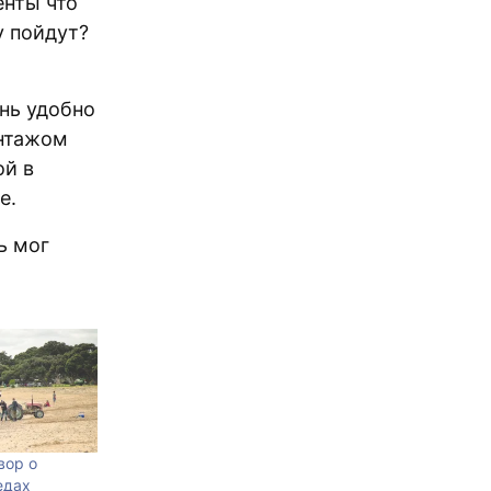
енты что
у пойдут?
нь удобно
онтажом
ой в
е.
ь мог
вор о
едах