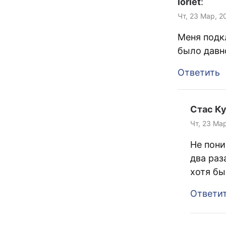
loriet
:
Чт, 23 Мар, 2
Меня подк
было давно
Ответить
Стас К
Чт, 23 Ма
Не пони
два раз
хотя бы
Ответи