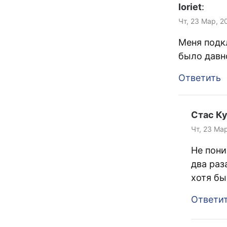
loriet
:
Чт, 23 Мар, 2
Меня подк
было давно
Ответить
Стас К
Чт, 23 Ма
Не пони
два раз
хотя бы
Ответи