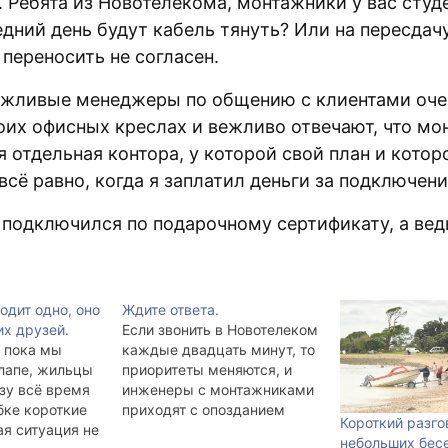
. Ребята из Новотелекома, монтажники у вас студ
едний день будут кабель тянуть? Или на пересдач
 переносить не согласен.
ежливые менеджеры по общению с клиентами оче
воих офисных креслах и вежливо отвечают, что м
 отдельная контора, у которой свой план и котор
сё равно, когда я заплатил деньги за подключени
 подключился по подарочному сертификату, а вед
одит одно, оно
Ждите ответа.
их друзей.
Если звонить в Новотелеком
 пока мы
каждые двадцать минут, то
лапе, жильцы
приоритеты меняются, и
зу всё время
инженеры с монтажниками
бке короткие
приходят с опозданием
Короткий разго
ая ситуация не
всего лишь в несколько
небольших бес