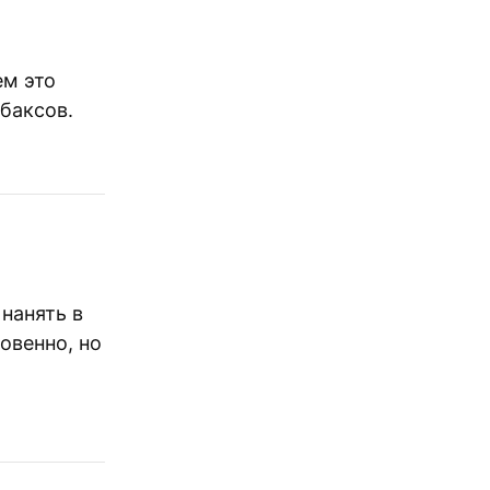
ем это
 баксов.
нанять в
овенно, но