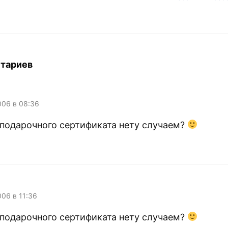
Ждём
дней. На фоне полутора
 Новотелекома
месяцев, это, конечно,
мелочи. Привет,
непрерывный онлайн. Уже
около часа хочу пойти и
налить себе чаю, не могу
оторваться. «Так долго на
тариев
модеме я не…
006 в 08:36
 подарочного сертификата нету случаем?
006 в 11:36
 подарочного сертификата нету случаем?