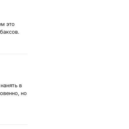
ем это
 баксов.
нанять в
овенно, но