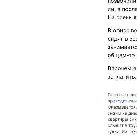
позвонили
ли, в посл
На оcень я
В офисе в
сидят в с
занимается
общем-то в
Впрочем я
заплатить.
Говно не прих
приводит сво
Оказывается,
сидим на диа
квартиры сни
слышат в тру
гудки. Их так