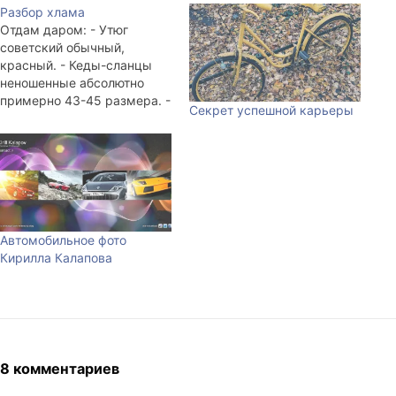
Разбор хлама
Отдам даром: - Утюг
советский обычный,
красный. - Кеды-сланцы
неношенные абсолютно
примерно 43-45 размера. -
Секрет успешной карьеры
Какие-то старые, но
рабочие сетевушки. Около
двух штук. - labetsky,
забери 10-20 метров
сетевого кабеля, а то я его
отдам. - shader, забери у
меня свой старый корпус с
Автомобильное фото
материнкой и раздай его на
Кирилла Калапова
запчасти.…
8 комментариев