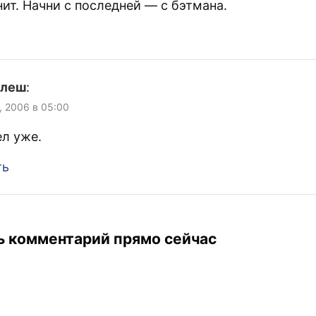
ит. Начни с последней — с бэтмана.
улеш
:
, 2006 в 05:00
ел уже.
ть
ь комментарий прямо сейчас