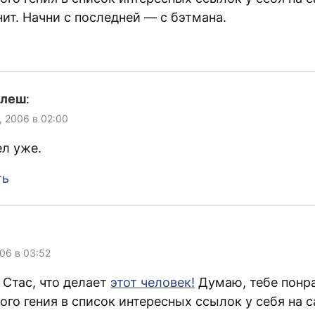
http://www.livejournal.com/us
ит. Начни с последней — с бэтмана.
ers/piterpan/200657.html
Shader Tue Nov 2 2004
03:29:44 да PP Tue Nov 2
2004 03:29:52 ностальжи
Shader Tue Nov 2 2004
03:30:37 да пиздец вообще
улеш
:
PP Tue Nov 2 2004 03:31:07
все дружили раньше Shader
, 2006 в 02:00
Tue Nov 2…
ел уже.
ть
006 в 03:52
 Стас, что делает
этот человек!
Думаю, тебе понра
ого гения в список интересных ссылок у себя на 