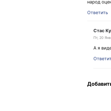
народ оцен
Ответить
Стас К
Пт, 20 Янв
А я вид
Ответи
Добавит