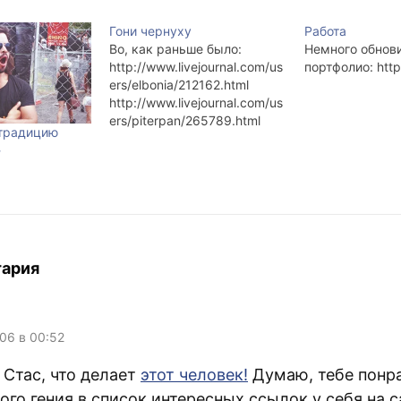
Гони чернуху
Работа
Во, как раньше было:
Немного обнов
http://www.livejournal.com/us
портфолио: http:
ers/elbonia/212162.html
http://www.livejournal.com/us
ers/piterpan/265789.html
 традицию
http://www.livejournal.com/us
»
ers/elbonia/233275.html
http://www.livejournal.com/us
ers/elbonia/270771.html
http://www.livejournal.com/us
ers/elbonia/452641.html
http://www.livejournal.com/us
ers/piterpan/250628.html
тария
http://www.livejournal.com/us
ers/zepp/311101.html?
thread=979773#t979773
http://www.livejournal.com/us
006 в 00:52
ers/zepp/201013.html
http://www.livejournal.com/us
 Стас, что делает
этот человек!
Думаю, тебе понра
ers/piterpan/321490.html
ого гения в список интересных ссылок у себя на 