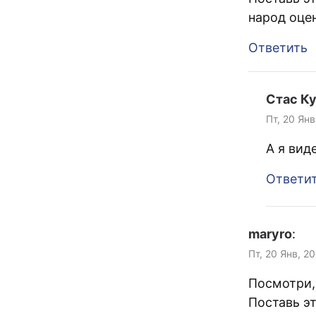
народ оцен
Ответить
Стас К
Пт, 20 Янв
А я вид
Ответи
maryro
:
Пт, 20 Янв, 2
Посмотри,
Поставь эт