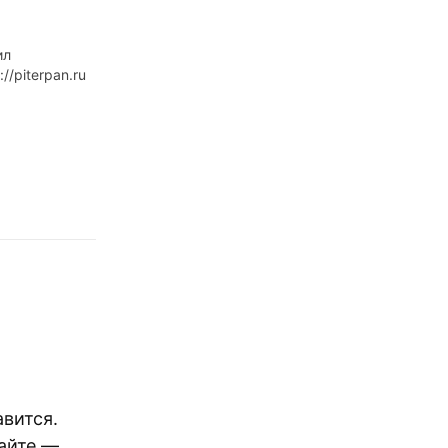
ил
//piterpan.ru
вится.
сайте —