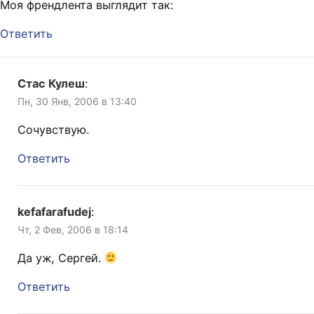
Моя френдлента выглядит так:
комбинацию цифр на
кодовом замке. Я стою в
Ответить
сторонке и…
Стас Кулеш
:
Пн, 30 Янв, 2006 в 13:40
Сочувствую.
Ответить
kefafarafudej
:
Чт, 2 Фев, 2006 в 18:14
Да уж, Сергей.
Ответить