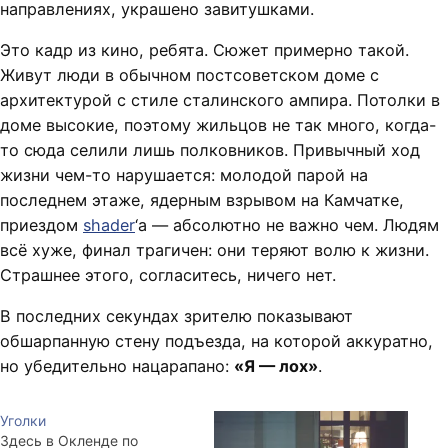
направлениях, украшено завитушками.
Это кадр из кино, ребята. Сюжет примерно такой.
Живут люди в обычном постсоветском доме с
архитектурой с стиле сталинского ампира. Потолки в
доме высокие, поэтому жильцов не так много, когда-
то сюда селили лишь полковников. Привычный ход
жизни чем-то нарушается: молодой парой на
последнем этаже, ядерным взрывом на Камчатке,
приездом
shader
‘а — абсолютно не важно чем. Людям
всё хуже, финал трагичен: они теряют волю к жизни.
Страшнее этого, согласитесь, ничего нет.
В последних секундах зрителю показывают
обшарпанную стену подъезда, на которой аккуратно,
но убедительно нацарапано:
«Я — лох»
.
Уголки
Здесь в Окленде по