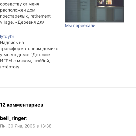
соседству от меня
расположен дом
престарелых, retirement
village. «Деревня для
Мы переехали.
уединения», если
перевести буквально. На
lytdybr
деле это несколько
Надпись на
продолговатых
трансформаторном домике
многоквартирных
у моего дома: "Детские
приземистых домов. Почти
ИГРЫ с мячом, шайбой,
каждый вечер,
(стёрто)у
возвращаясь с работы, я
трансформаторной будки
прохожу мимо
ЗАПРЕЩАЮТСЯ
однокомнатных ячеек,
Жилуправление №4"
отгороженных от внешнего
=============== Откуда
мира пластиковыми,
столько злости? Подхожу к
раздвигающимися
двери подъезда, там стоит
12 комментариев
дверями. Рядом с одной из
пьяный мужик с
квартир и…
полиэтиленовм пакетиком,
bell_ringer
:
видно только-только из
Пн, 30 Янв, 2006 в 13:38
магазина вернулся,
пытается набрать