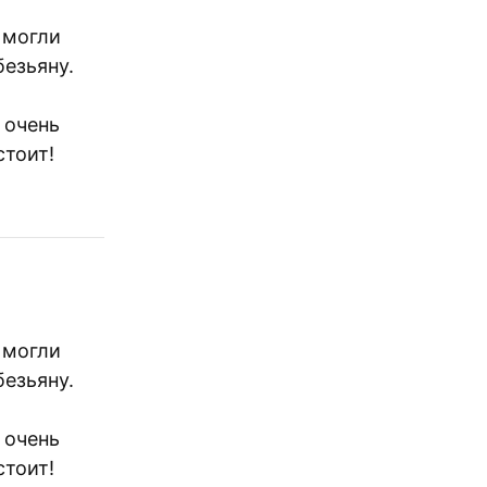
 могли
безьяну.
 очень
стоит!
 могли
безьяну.
 очень
стоит!