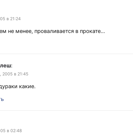
005 в 21:24
ем не менее, проваливается в прокате…
улеш
:
, 2005 в 21:45
дураки какие.
ть
005 в 02:48