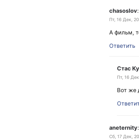
chasoslov
:
Пт, 16 Дек, 2
А фильм, т
Ответить
Стас К
Пт, 16 Дек
Вот же 
Ответи
aneternity
:
Сб, 17 Дек, 2