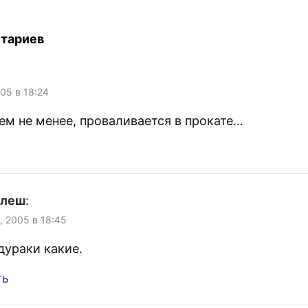
старик умирает от рака и
разбирается в 
его дети, его друзья, его
объедается мо
жена стараются сделать
всё это потому,
тариев
всё, чтобы последние дни
влюблена. Мне 
остались…
тоже хочу забе
я не…
005 в 18:24
ем не менее, проваливается в прокате…
улеш
:
, 2005 в 18:45
дураки какие.
ть