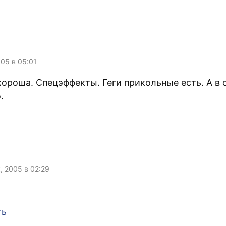
005 в 05:01
хороша. Спецэффекты. Геги прикольные есть. А в
.
, 2005 в 02:29
ть