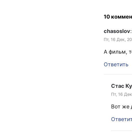
10 коммен
chasoslov
:
Пт, 16 Дек, 2
А фильм, т
Ответить
Стас К
Пт, 16 Дек
Вот же 
Ответи