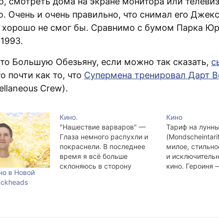
о, смотреть дома на экране монитора или телеви
. Очень и очень правильно, что снимал его Джекс
к хорошо не смог бы. Сравнимо с бумом Парка Ю
1993.
что Большую Обезьяну, если можно так сказать,
с
то почти как то, что
Супермена тренировал Дарт В
ellaneous Crew).
Кино.
Кино
"Нашествие варваров" —
Тариф на лунны
Глаза немного распухли и
(Mondscheintari
покраснели. В последнее
милое, стильно
время я всё больше
и исключитель
склоняюсь в сторону
кино. Героиня 
но в Новой
сентиментализма. Гишковец
Она рефлексир
ackheads
со своими простыми и
сбрасывает вес
доходчивыми текстами
сравнивает гор
цепляет сильно; банальная
слушает музыку
история о том, как ещё-не-
болеет цистито