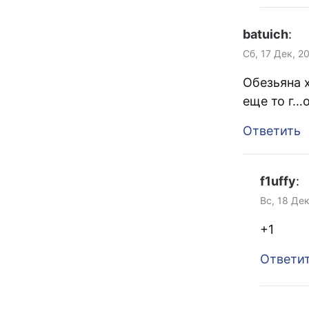
batuich
:
Сб, 17 Дек, 2
Обезьяна 
еще то г…о
Ответить
f1uffy
:
Вс, 18 Дек
+1
Ответи