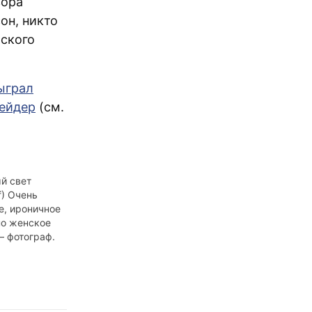
зора
он, никто
рского
ыграл
ейдер
(см.
й свет
f) Очень
е, ироничное
но женское
— фотограф.
ует,
,
оскопы,
 и плачет,
м, не