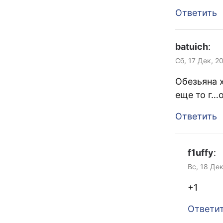
Ответить
batuich
:
Сб, 17 Дек, 2
Обезьяна 
еще то г…о
Ответить
f1uffy
:
Вс, 18 Дек
+1
Ответи