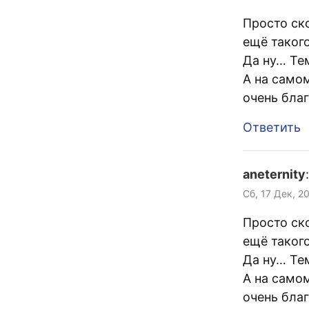
Просто ск
ещё такого
Да ну… Тем
А на само
очень благ
Ответить
aneternity
:
Сб, 17 Дек, 2
Просто ск
ещё такого
Да ну… Тем
А на само
очень благ