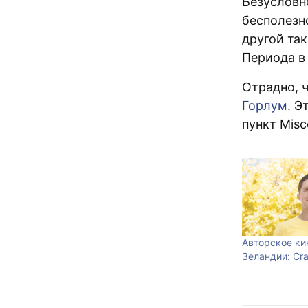
Безусловн
бесполезно
другой та
Периода в 
Отрадно, 
Горлум
. Э
пункт Misc
Авторское ки
Зеландии: Cr