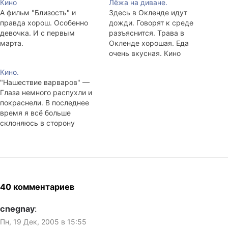
Кино
Лёжа на диване.
А фильм "Близость" и
Здесь в Окленде идут
правда хорош. Особенно
дожди. Говорят к среде
девочка. И с первым
разъяснится. Трава в
марта.
Окленде хорошая. Еда
очень вкусная. Кино
невероятно интересное. На
Кино.
сегодня в общем-то всё.
"Нашествие варваров" —
Сделать домашнюю работу
Глаза немного распухли и
и спать.
покраснели. В последнее
время я всё больше
склоняюсь в сторону
сентиментализма.
Гишковец со своими
простыми и доходчивыми
текстами цепляет сильно;
банальная история о том,
как ещё-не-старик
40 комментариев
умирает от рака и его дети,
его друзья, его жена
cnegnay
:
стараются сделать всё,
Пн, 19 Дек, 2005 в 15:55
чтобы последние дни