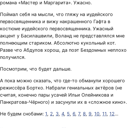
романа «Мастер и Маргарита». Ужасно.
Поймал себя на мысли, что гляжу на иудейского
первосвященника и вижу накрашенного Гафта в
костюме иудейского первосвященника. Ужасный
акцент у Басилашвили, Воланд не представлялся мне
полнеющим стариком. Абсолютно кукольный кот.
Разве что Абдулов хорош, да поэт Бездомных неплохо
получился.
Посмотрим, что будет дальше.
А пока можно сказать, что где-то обманули хорошего
режиссёра Бортко. Набрали гениальных актёров (не
считая, конечно пары усачей Ильи Олейникова и
Панкратова-Чёрного) и засунули их в «сложное кино».
Не будем снобами:
1
,
2
,
3
,
4
,
5
,
6
,
7
,
8
,
9
,
10
,
11
,
12
…