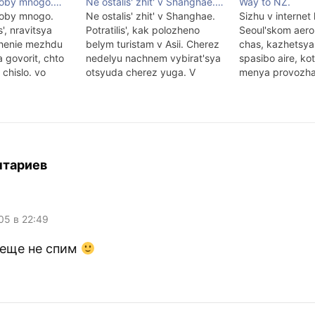
toby mnogo.…
Ne ostalis' zhit' v Shanghae.…
Way to NZ.
toby mnogo.
Ne ostalis' zhit' v Shanghae.
Sizhu v internet
', nravitsya
Potratilis', kak polozheno
Seoul'skom aero
zhenie mezhdu
belym turistam v Asii. Cherez
chas, kazhetsy
a govorit, chto
nedelyu nachnem vybirat'sya
spasibo aire, ko
chislo. vo
otsyuda cherez yuga. V
menya provozha
dnego
Tibete pobyvat' uzhe ne
pomog, chestnoy
ontakta s
sezon, budem zhdat', kogda
izvineniya tem, 
emu bylo yasno
oni dostroyat zheleznuyu
poluchilos' vstret
o: miru grozit
dorogu k vorotam dvortsa
Moskve - ya obs
!" — sprosil
dalay-lamy.
primerno na cha
 nauke ne
aeroport, kak mn
нтариев
akov byl otvet.
opazdyval. Nesk
hiy…
o rabote koreys
005 в 22:49
 еще не спим