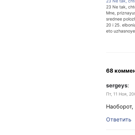
23 Ne tak, ch
23 Ne tak, ch
Mne, priznayus
srednee polo
20 i 25. elboni
eto uzhasnoye 
vremya posle
mental'nogo k
prishel'tsami 
ob etom skazan
konets. "Chey?
Valya. "Etogo
68 комме
izvestno." — t
God prosheds
sergeys
:
Пт, 11 Ноя, 2
Наоборот,
Ответить