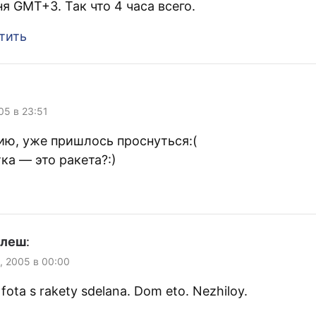
ня GMT+3. Так что 4 часа всего.
тить
05 в 23:51
ию, уже пришлось проснуться:(
ка — это ракета?:)
улеш
:
, 2005 в 00:00
fota s rakety sdelana. Dom eto. Nezhiloy.