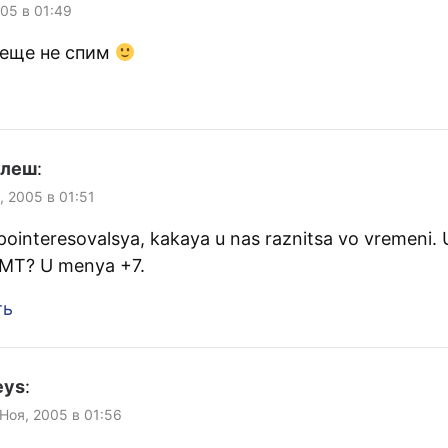
005 в 01:49
 еще не спим
улеш
:
, 2005 в 01:51
 pointeresovalsya, kakaya u nas raznitsa vo vremeni.
MT? U menya +7.
ть
eys
:
 Ноя, 2005 в 01:56