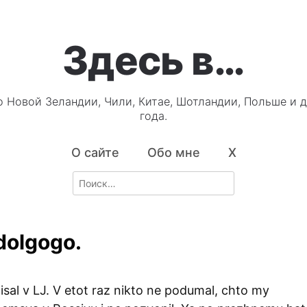
Здесь в…
о Новой Зеландии, Чили, Китае, Шотландии, Польше и д
года.
О сайте
Обо мне
X
Search
for:
dolgogo.
sal v LJ. V etot raz nikto ne podumal, chto my