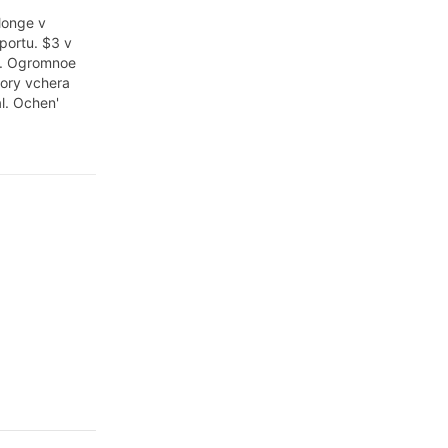
 longe v
portu. $3 v
a. Ogromnoe
tory vchera
l. Ochen'
e slovo. Moi
s kem ne
it'sya v
chitalsya
s, poetomu v
e kazalos',
ol'ko faktov
kih…