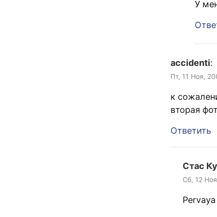
У ме
Отве
accidenti
:
Пт, 11 Ноя, 20
к сожален
вторая фот
Ответить
Стас К
Сб, 12 Ноя
Pervaya 