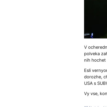
V ocheredn
polveka zah
nih hochet 
Esli vernyo
dorozhe, ch
USA s SUB
Vy vse, ko