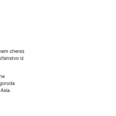
chem cherez
’sinstvo iz
 ne
 goroda
Asia.