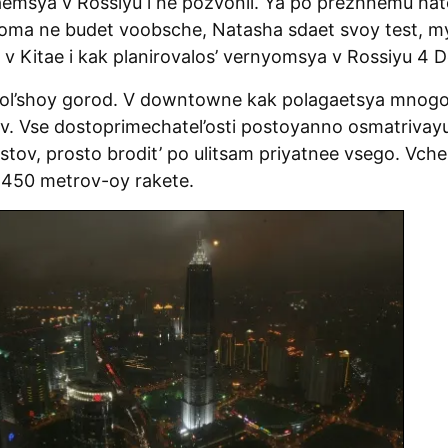
emsya v Rossiyu i ne pozvonil. Ya po prezhnemu hate 
doma ne budet voobsche, Natasha sdaet svoy test, m
v Kitae i kak planirovalos’ vernyomsya v Rossiyu 4 
ol’shoy gorod. V downtowne kak polagaetsya mnog
ev. Vse dostoprimechatel’osti postoyanno osmatrivay
istov, prosto brodit’ po ulitsam priyatnee vsego. Vcher
450 metrov-oy rakete.