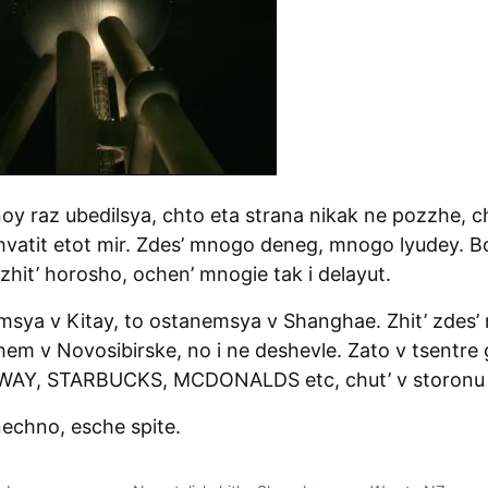
oy raz ubedilsya, chto eta strana nikak ne pozzhe, 
vatit etot mir. Zdes’ mnogo deneg, mnogo lyudey. Bol
zhit’ horosho, ochen’ mnogie tak i delayut.
msya v Kitay, to ostanemsya v Shanghae. Zhit’ zdes’
em v Novosibirske, no i ne deshevle. Zato v tsentre
WAY, STARBUCKS, MCDONALDS etc, chut’ v storonu 
nechno, esche spite.