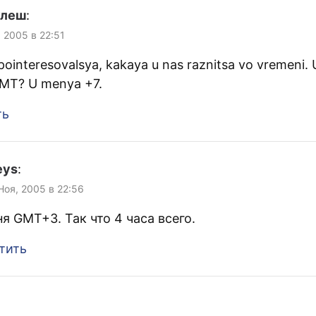
улеш
:
, 2005 в 22:51
 pointeresovalsya, kakaya u nas raznitsa vo vremeni.
MT? U menya +7.
ть
eys
:
 Ноя, 2005 в 22:56
ня GMT+3. Так что 4 часа всего.
тить