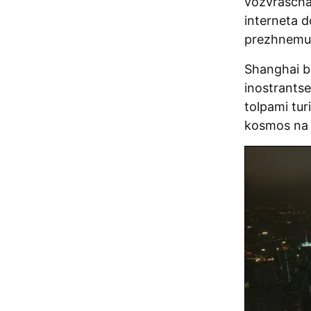
vozvrascha
interneta 
prezhnemu 
Shanghai b
inostrants
tolpami tur
kosmos na 