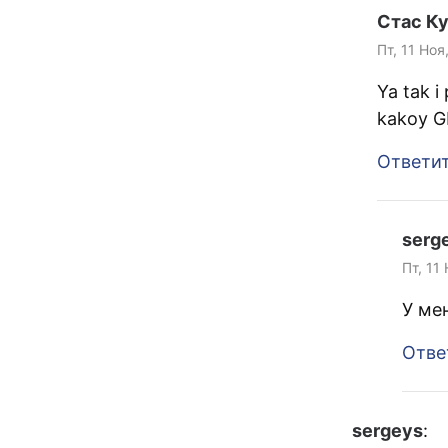
Стас К
Пт, 11 Ноя
Ya tak i
kakoy G
Ответи
serg
Пт, 11
У ме
Отве
sergeys
: