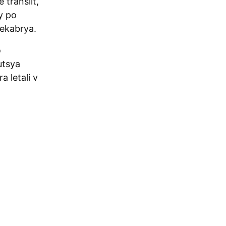
translit,
y po
Dekabrya.
o
utsya
a letali v