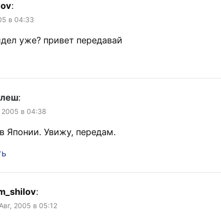
lov
:
005 в 04:33
идел уже? привет передавай
улеш
:
, 2005 в 04:38
в Японии. Увижу, передам.
ть
m_shilov
:
 Авг, 2005 в 05:12