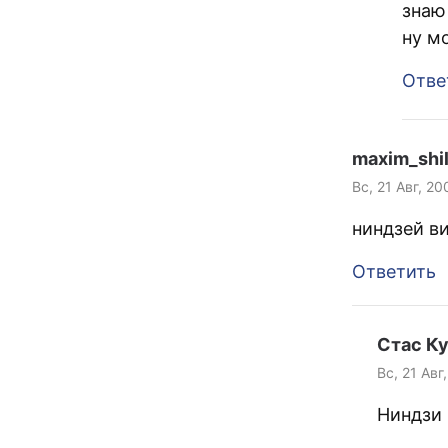
знаю
ну м
Отве
maxim_shi
Вс, 21 Авг, 20
ниндзей в
Ответить
Стас К
Вс, 21 Авг
Ниндзи 