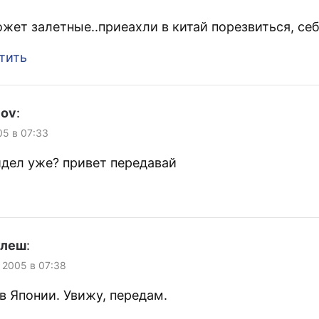
ожет залетные..приеахли в китай порезвиться, себ
тить
lov
:
05 в 07:33
идел уже? привет передавай
улеш
:
, 2005 в 07:38
в Японии. Увижу, передам.