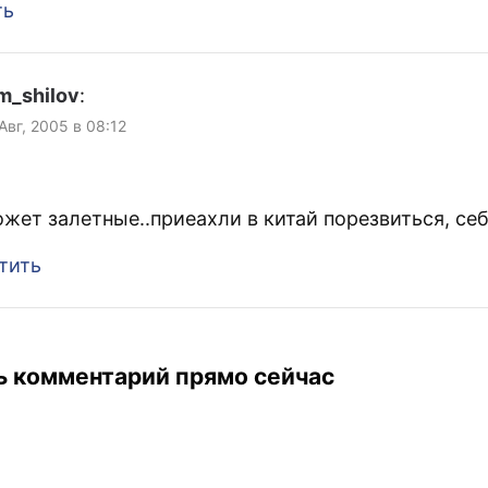
ть
m_shilov
:
 Авг, 2005 в 08:12
ожет залетные..приеахли в китай порезвиться, себ
тить
ь комментарий прямо сейчас