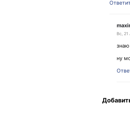
Ответи
maxi
Вс, 21
знаю
ну м
Отве
Добавит