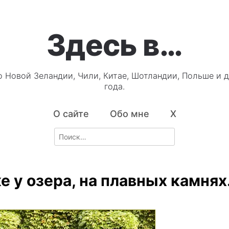
Здесь в…
о Новой Зеландии, Чили, Китае, Шотландии, Польше и д
года.
О сайте
Обо мне
X
Search
for:
е у озера, на плавных камнях