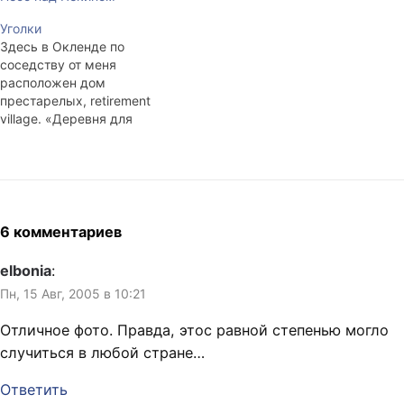
предприимчивые китайцы
организовали что-то вроде
Уголки
базы отдыха. Насколько
Здесь в Окленде по
мне известно, это часть
соседству от меня
национального парка,
расположен дом
призванного сохранить
престарелых, retirement
редкие леса. Гамаки,
village. «Деревня для
уютные бамбуковые
уединения», если
хижины, вкусная кухня,
перевести буквально. На
простенькое караоке, река,
деле это несколько
в которой местные жители
продолговатых
с фонариками,
многоквартирных
привязанными к палкам,…
приземистых домов. Почти
6 комментариев
каждый вечер,
возвращаясь с работы, я
elbonia
:
прохожу мимо
Пн, 15 Авг, 2005 в 10:21
однокомнатных ячеек,
отгороженных от внешнего
Отличное фото. Правда, этос равной степенью могло
мира пластиковыми,
случиться в любой стране…
раздвигающимися
дверями. Рядом с одной из
Ответить
квартир и…