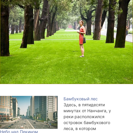
Бамбуковый лес
Здесь, в пятидесяти
минутах от Нанчанга, у
реки расположился
островок бамбукового
леса, в котором
Небо над Пекином