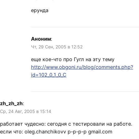
ерунда
Аноним
:
Чт, 29 Сен, 2005 в 12:52
еще кое-что про Гугл на эту тему
http://www.obgoni.ru/blog/comments.php?
id=102_0_1_0_C
zh_zh_zh
:
Ср, 24 Авг, 2005 в 15:14
работает чудесно: сегодня с тестировали на работе.
если что: oleg.chanchikovv p-p-p-p gmail.com