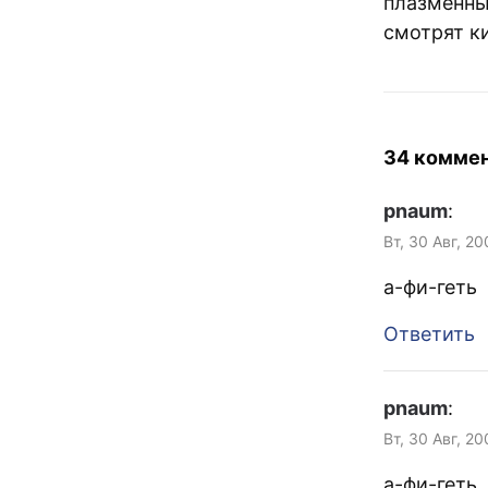
плазменны
смотрят к
34 комме
pnaum
:
Вт, 30 Авг, 2
а-фи-геть
Ответить
pnaum
:
Вт, 30 Авг, 20
а-фи-геть