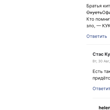
Братья ки
Охуеть
Офи
Кто помнит
зло, — КУ
Ответить
Стас К
Вт, 30 Авг
Есть та
придёт
Ответи
hele