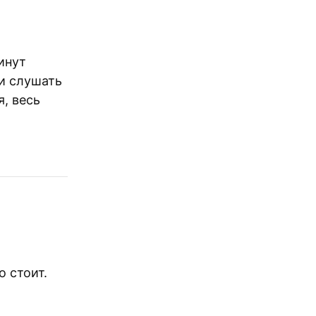
инут
 и слушать
, весь
о стоит.