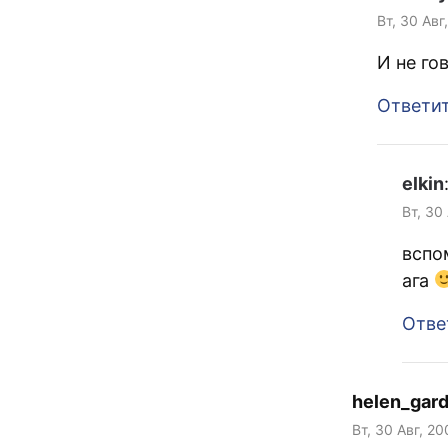
Вт, 30 Авг
И не го
Ответи
elkin
Вт, 30
вспо
ага
Отве
helen_gar
Вт, 30 Авг, 20