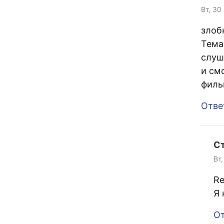
Вт, 30
злоб
Тема
слуш
и см
филь
Отве
С
Вт,
Re
Я 
От