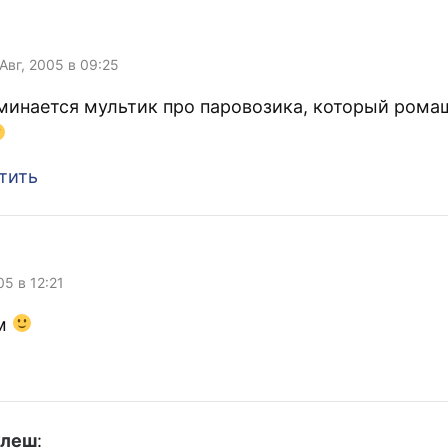
:
 Авг, 2005 в 09:25
минается мультик про паровозика, который рома
тить
05 в 12:21
м
улеш
: