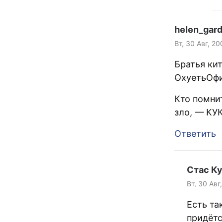
helen_gar
Вт, 30 Авг, 20
Братья ки
Охуеть
Офи
Кто помнит
зло, — КУ
Ответить
Стас К
Вт, 30 Авг
Есть та
придёт