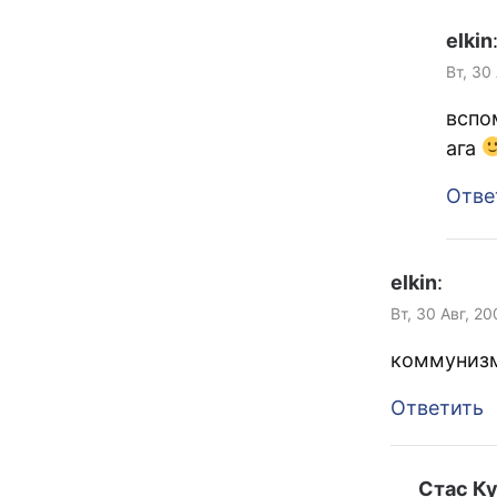
elkin
Вт, 30
вспо
ага
Отве
elkin
:
Вт, 30 Авг, 20
коммуниз
Ответить
Стас К