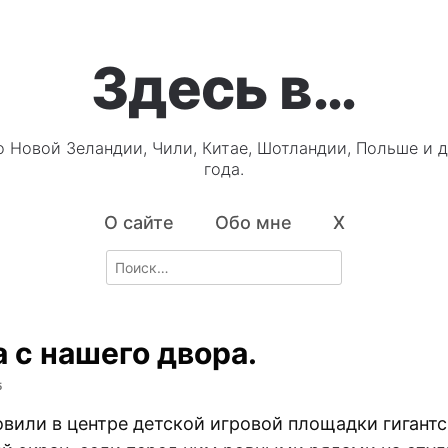
Здесь в…
о Новой Зеландии, Чили, Китае, Шотландии, Польше и д
года.
О сайте
Обо мне
X
Search
for:
а с нашего двора.
5
овили в центре детской игровой площадки гигант