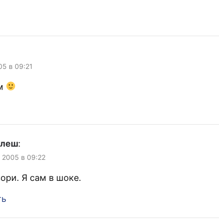
05 в 09:21
м
улеш
:
, 2005 в 09:22
вори. Я сам в шоке.
ть