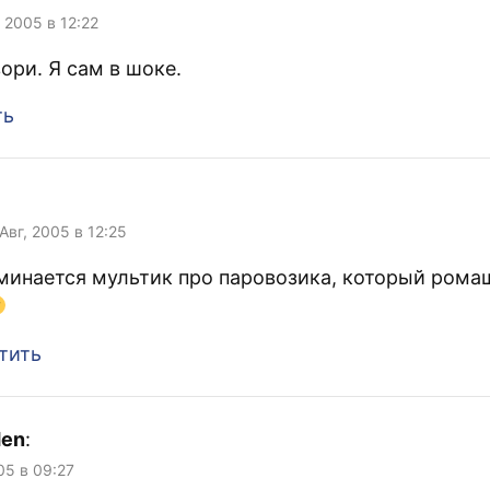
, 2005 в 12:22
вори. Я сам в шоке.
ть
:
 Авг, 2005 в 12:25
минается мультик про паровозика, который рома
тить
den
:
05 в 09:27