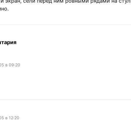
й экран, сели перед ним ровными рядами на стул
ино.
нтария
005 в 09:20
05 в 12:20