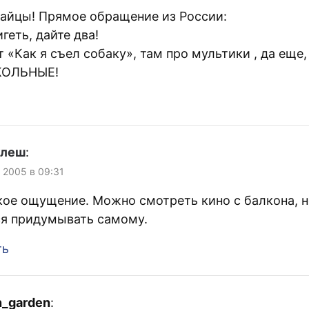
тайцы! Прямое обращение из России:
геть, дайте два!
 «Как я съел собаку», там про мультики , да еще,
КОЛЬНЫЕ!
улеш
:
, 2005 в 09:31
кое ощущение. Можно смотреть кино с балкона, н
ся придумывать самому.
ть
n_garden
: