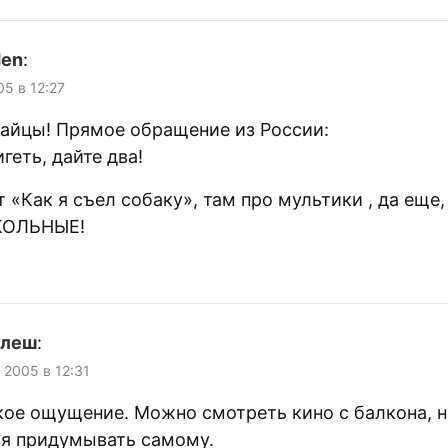
den
:
05 в 12:27
тайцы! Прямое обращение из России:
геть, дайте два!
 «Как я съел собаку», там про мультики , да еще,
КОЛЬНЫЕ!
улеш
:
, 2005 в 12:31
кое ощущение. Можно смотреть кино с балкона, н
ся придумывать самому.