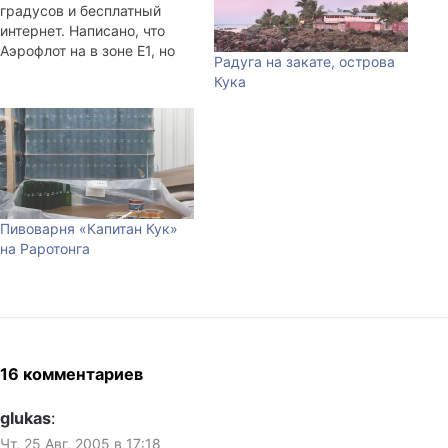
градусов и бесплатный
интернет. Написано, что
Аэрофлот на в зоне E1, но
Радуга на закате, острова
никаких Аэрофлотов тут
Кука
нет. Врочем, рейс на табло
отображается, так что я в
общем-то спокоен. Лишь
бы багаж не потеряли. У Air
New Zealand отличные
самолёты, отличный
сервис. Им бы ещё
Пивоварня «Капитан Кук»
позаимствовать…
на Раротонга
16 комментариев
glukas
:
Чт, 25 Авг, 2005 в 17:18