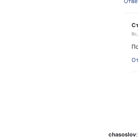
Отве
С
Вс,
По
От
chasoslov
: