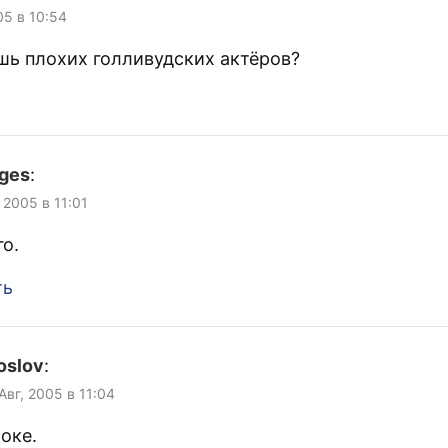
05 в 10:54
ешь плохих голливудских актёров?
ges
:
, 2005 в 11:01
го.
ть
oslov
:
 Авг, 2005 в 11:04
шоке.