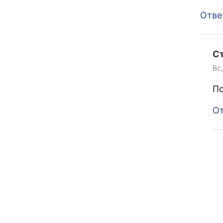
Отве
С
Вс,
По
От