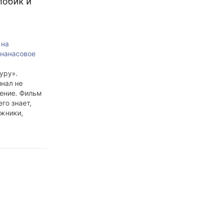
лобик и
 на
ананасовое
уру».
нал не
ение. Фильм
го знает,
ожники,
ры, но
ано и
чем, может
К
й это не
ё всё
ртинки
ыка, юмор,
твуют.
о не видел.