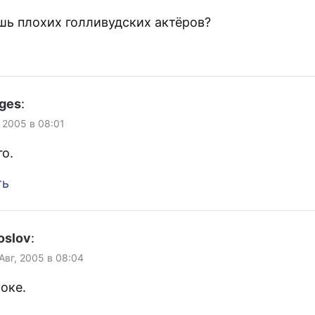
ешь плохих голливудских актёров?
ges
:
, 2005 в 08:01
го.
ть
oslov
:
 Авг, 2005 в 08:04
шоке.