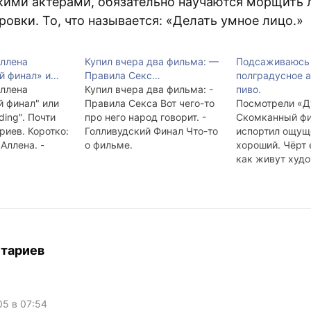
кими актёрами, обязательно научаются морщить 
ровки. То, что называется: «Делать умное лицо.»
ллена
Купил вчера два фильма: —
Подсаживаюсь
й финал» и…
Правила Секс…
полградусное 
ллена
Купил вчера два фильма: -
пиво.
й финал" или
Правила Секса Вот чего-то
Посмотрели «Д
ding". Почти
про него народ говорит. -
Скомканный фи
риев. Коротко:
Голливудский Финал Что-то
испортил ощущ
Аллена. -
о фильме.
хороший. Чёрт е
" лучше. 4 из
как живут худ
писатели, актё
местами наигр
пафосно, впро
оно так и есть. 
Коростышевско
относится, у не
тариев
получилось. Ка
красивые, муз
грусть присутс
Посмотрите, кт
05 в 07:54