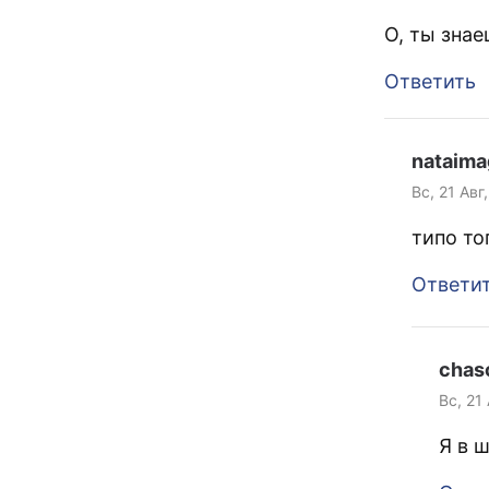
О, ты зна
Ответить
nataima
Вс, 21 Авг
типо то
Ответи
chas
Вс, 21
Я в 