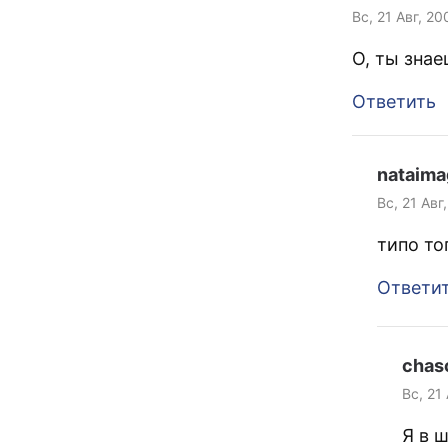
Вс, 21 Авг, 20
О, ты зна
Ответить
nataima
Вс, 21 Авг
типо то
Ответи
chas
Вс, 21
Я в 