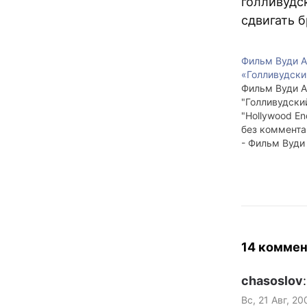
голливудс
сдвигать б
Фильм Вуди А
«Голливудски
Фильм Вуди А
"Голливудски
"Hollywood En
без коммента
- Фильм Вуди 
"Знаменитость
5.
14 коммен
chasoslov
:
Вс, 21 Авг, 20