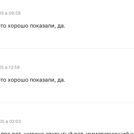
005 в 09:59
это хорошо показали, да.
05 в 12:59
это хорошо показали, да.
005 в 02:03
е про рот, широко открытый рот, иммитирующий у