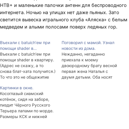
НТВ+ и маленькие палочки антенн для беспроводного
интернета. Ночью на улицах нет даже пьяных. Зато
светится вывеска игрального клуба «Аляска» с белым
медведем и алыми полосами поверх ледяных гор.
Въехали с batuich’ем при
Поговорил с мамой. Узнал
помощи shader в…
новости из дома.
Въехали с batuich'ем при
Нежданно, негаданно
помощи shader в квартиру.
приехала к моему
(Адрес не скажу, а то
двоюродному брату весной
снова блат-хата получится.)
первая жена Наталья с
То что это не общежитие
двумя детьми. Оба носят
стало понятно с утра.
его отчество, хоть и
Картинки в окне.
Мытьё полов, перестановка
рождены после развода.
Косоглазый сиамский
мебели и разбор вещей
Старшей её дочке уже 15, а
котёнок, сидя на заборе,
длились до четырёх часов
было, когда с братом
пиздит Чёрного Русского
ночи, поэтому спать утром
развелись — 2. Девочка
Терьера лапами по морде.
хотелось. Оказалось, что
осталась пока с бабушкой в
Размеры КСК и нижней
над нами живёт мастер на
Северо-Курильске, а
челюсти ЧРТ примерно
все руки.…
мальчики, 5 и 9 лет, здесь.
равны.
…