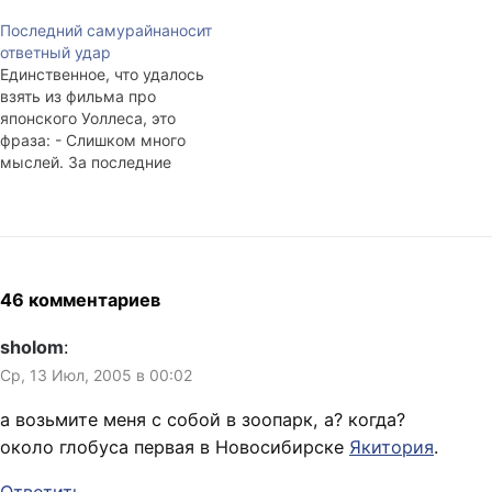
говорить про сфинксов, а
Последний самурайнаносит
потом весь вечер сфинксы
ответный удар
появлялись всюду — на
Единственное, что удалось
рекламе, в книгах, в почте.
взять из фильма про
Сегодня смотрел
японского Уоллеса, это
Скользящих, там они пошли
фраза: - Слишком много
к гадалке, параллельно
мыслей. За последние
искал картинку в гугле с
несколько месяцев она
японскими…
стала, чуть ли не кредо.
Особенно по вечерам в
периоды дремоты. Уже год
я не учусь в НГУ и
нахожусь в нелегальном
46 комментариев
положении: без паспорта,
без прописки, без военного
sholom
:
билета.…
Ср, 13 Июл, 2005 в 00:02
а возьмите меня с собой в зоопарк, а? когда?
около глобуса первая в Новосибирске
Якитория
.