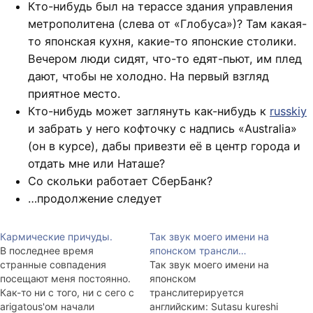
Кто-нибудь был на терассе здания управления
метрополитена (слева от «Глобуса»)? Там какая-
то японская кухня, какие-то японские столики.
Вечером люди сидят, что-то едят-пьют, им плед
дают, чтобы не холодно. На первый взгляд
приятное место.
Кто-нибудь может заглянуть как-нибудь к
russkiy
и забрать у него кофточку с надпись «Australia»
(он в курсе), дабы привезти её в центр города и
отдать мне или Наташе?
Со скольки работает СберБанк?
…продолжение следует
Кармические причуды.
Так звук моего имени на
В последнее время
японском трансли…
странные совпадения
Так звук моего имени на
посещают меня постоянно.
японском
Как-то ни с того, ни с сего с
транслитерируется
arigatous'ом начали
английским: Sutasu kureshi