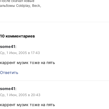
После скачал новые
представить — пять часов
альбомы Coldplay, Beck,
болтовни о Новой Зеландии.
Oasis и Fiona Apple. Потом
Пост о том, что…
суперпопулярного нынче в
мире James Blunt'а. Прочёл
в AMG, его сравнивают с
Damien Rice (песни в
фильме "Closer" помните?).
10 комментариев
Скачал его альбом и B-
sides. Прочёл в AMG, его в…
some41
:
Ср, 1 Июн, 2005 в 17:43
каррент музик тоже на пять
Ответить
some41
:
Ср, 1 Июн, 2005 в 20:43
каррент музик тоже на пять