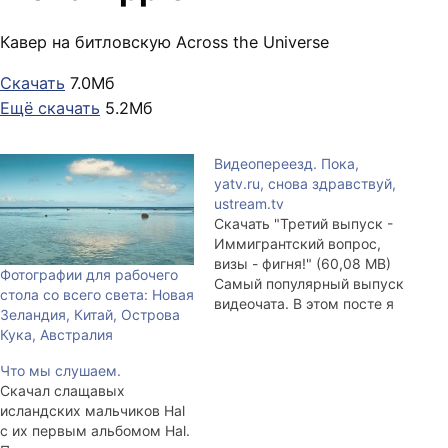
Кавер на битловскую Across the Universe
Скачать
7.0Мб
Ещё скачать
5.2Мб
Видеопереезд. Пока,
yatv.ru, снова здравствуй,
ustream.tv
Скачать "Третий выпуск -
Иммигрантский вопрос,
визы - фигня!" (60,08 MB)
Фотографии для рабочего
Самый популярный выпуск
стола со всего света: Новая
видеочата. В этом посте я
Зеландия, Китай, Острова
разместил пять самых
Кука, Австралия
популярных выпусков
видеочата. Смотреть там
Что мы слушаем.
особо нечего, но на фоне
Скачал слащавых
послушать можно, кое-
исландских мальчиков Hal
какая информация
с их первым альбомом Hal.
присутствует. Страшно