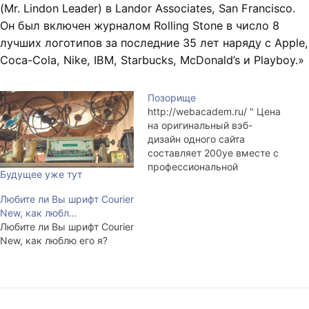
(Mr. Lindon Leader) в Landor Associates, San Francisco.
Он был включен журналом Rolling Stone в число 8
лучших логотипов за последние 35 лет наряду с Apple,
Coca-Cola, Nike, IBM, Starbucks, McDonald’s и Playboy.»
Позорище
http://webacadem.ru/ " Цена
на оригинальный вэб-
дизайн одного сайта
составляет 200ye вместе с
профессиональной
Будущее уже тут
версткой (учёт различных
броузеров, использование
Любите ли Вы шрифт Courier
только вэб-цветов,
New, как любл…
нормальное отображение
Любите ли Вы шрифт Courier
на 16- и 32-битном
New, как люблю его я?
мониторах, независимость
от настроек размера
шрифта и т.д.). Возможно
уменьшение этой
стоимости за счёт более