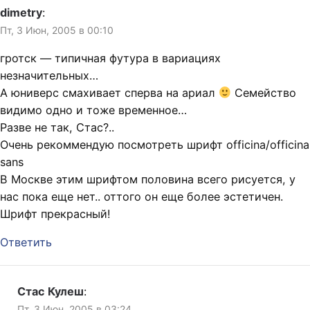
dimetry
:
Пт, 3 Июн, 2005 в 00:10
гротск — типичная футура в вариациях
незначительных…
А юниверс смахивает сперва на ариал
Семейство
видимо одно и тоже временное…
Разве не так, Стас?..
Очень рекоммендую посмотреть шрифт officina/officina
sans
В Москве этим шрифтом половина всего рисуется, у
нас пока еще нет.. оттого он еще более эстетичен.
Шрифт прекрасный!
Ответить
Стас Кулеш
:
Пт, 3 Июн, 2005 в 03:24