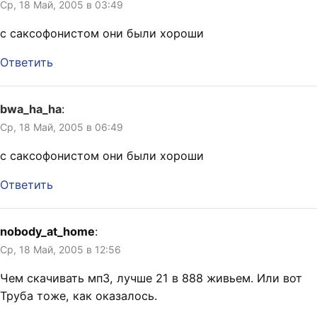
Ср, 18 Май, 2005 в 03:49
с саксофонистом они были хороши
Ответить
bwa_ha_ha
:
Ср, 18 Май, 2005 в 06:49
с саксофонистом они были хороши
Ответить
nobody_at_home
:
Ср, 18 Май, 2005 в 12:56
Чем скачивать мп3, лучше 21 в 888 живьем. Или вот
Труба тоже, как оказалось.