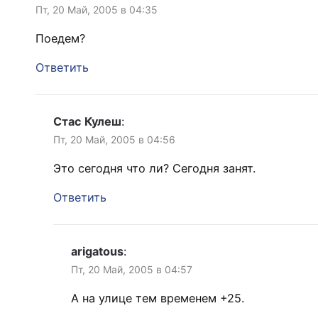
Пт, 20 Май, 2005 в 04:35
Поедем?
Ответить
Стас Кулеш
:
Пт, 20 Май, 2005 в 04:56
Это сегодня что ли? Сегодня занят.
Ответить
arigatous
:
Пт, 20 Май, 2005 в 04:57
А на улице тем временем +25.