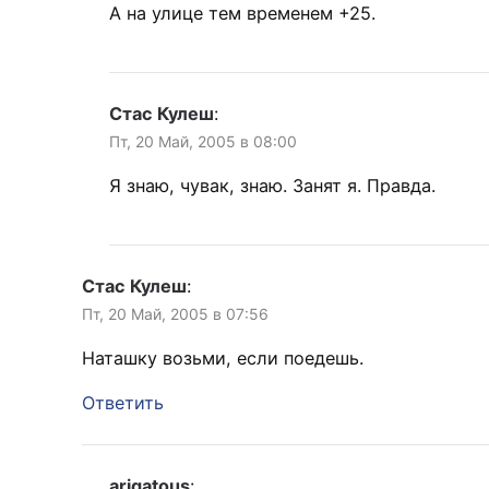
А на улице тем временем +25.
Стас Кулеш
:
Пт, 20 Май, 2005 в 08:00
Я знаю, чувак, знаю. Занят я. Правда.
Стас Кулеш
:
Пт, 20 Май, 2005 в 07:56
Наташку возьми, если поедешь.
Ответить
arigatous
: