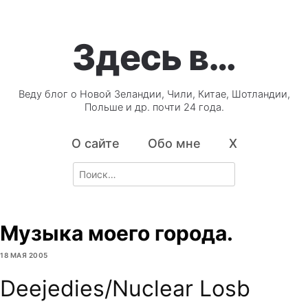
Здесь в…
Веду блог о Новой Зеландии, Чили, Китае, Шотландии,
Польше и др. почти 24 года.
О сайте
Обо мне
X
Search
for:
Музыка моего города.
18 МАЯ 2005
Deejedies/Nuclear Losb