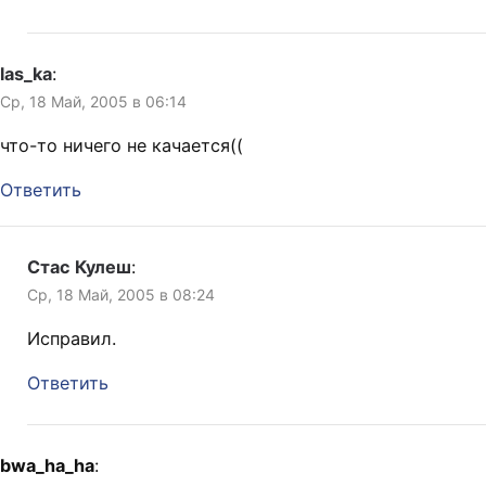
las_ka
:
Ср, 18 Май, 2005 в 06:14
что-то ничего не качается((
Ответить
Стас Кулеш
:
Ср, 18 Май, 2005 в 08:24
Исправил.
Ответить
bwa_ha_ha
: