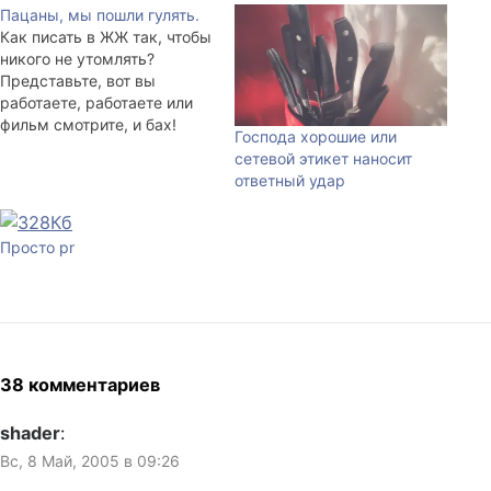
Пацаны, мы пошли гулять.
Как писать в ЖЖ так, чтобы
никого не утомлять?
Представьте, вот вы
работаете, работаете или
фильм смотрите, и бах!
Господа хорошие или
срочно нужно что-то
сетевой этикет наносит
написать в ЖЖ. Может это
ответный удар
факт из жизни В. И. Ленина,
который вспомнился после
того, как вы увидели
Просто pr
лысую певицу. Может это
что-то с вашей кошкой
случилось, может…
38 комментариев
shader
:
Вс, 8 Май, 2005 в 09:26